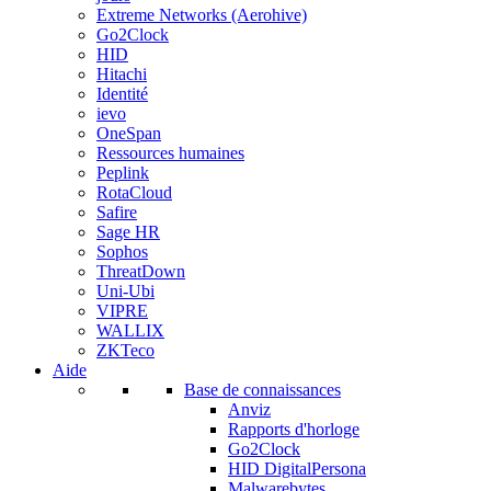
Extreme Networks (Aerohive)
Go2Clock
HID
Hitachi
Identité
ievo
OneSpan
Ressources humaines
Peplink
RotaCloud
Safire
Sage HR
Sophos
ThreatDown
Uni-Ubi
VIPRE
WALLIX
ZKTeco
Aide
Base de connaissances
Anviz
Rapports d'horloge
Go2Clock
HID DigitalPersona
Malwarebytes