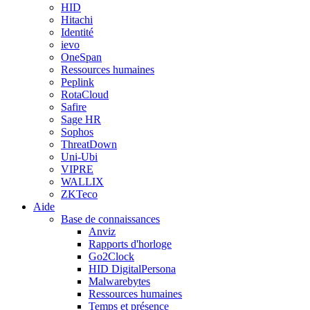
HID
Hitachi
Identité
ievo
OneSpan
Ressources humaines
Peplink
RotaCloud
Safire
Sage HR
Sophos
ThreatDown
Uni-Ubi
VIPRE
WALLIX
ZKTeco
Aide
Base de connaissances
Anviz
Rapports d'horloge
Go2Clock
HID DigitalPersona
Malwarebytes
Ressources humaines
Temps et présence