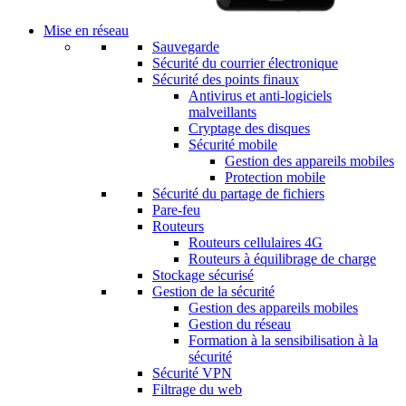
Mise en réseau
Sauvegarde
Sécurité du courrier électronique
Sécurité des points finaux
Antivirus et anti-logiciels
malveillants
Cryptage des disques
Sécurité mobile
Gestion des appareils mobiles
Protection mobile
Sécurité du partage de fichiers
Pare-feu
Routeurs
Routeurs cellulaires 4G
Routeurs à équilibrage de charge
Stockage sécurisé
Gestion de la sécurité
Gestion des appareils mobiles
Gestion du réseau
Formation à la sensibilisation à la
sécurité
Sécurité VPN
Filtrage du web