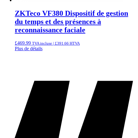
ZKTeco VF380 Dispositif de gestion
du temps et des présences à
reconnaissance faciale
£
469.99
TVA incluse |
£
391.66
HTVA
Plus de détails