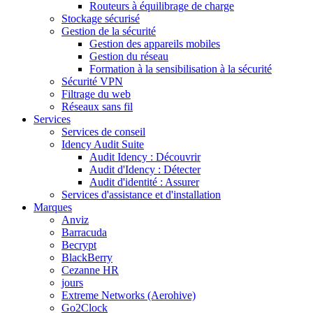
Routeurs à équilibrage de charge
Stockage sécurisé
Gestion de la sécurité
Gestion des appareils mobiles
Gestion du réseau
Formation à la sensibilisation à la sécurité
Sécurité VPN
Filtrage du web
Réseaux sans fil
Services
Services de conseil
Idency Audit Suite
Audit Idency : Découvrir
Audit d'Idency : Détecter
Audit d'identité : Assurer
Services d'assistance et d'installation
Marques
Anviz
Barracuda
Becrypt
BlackBerry
Cezanne HR
jours
Extreme Networks (Aerohive)
Go2Clock