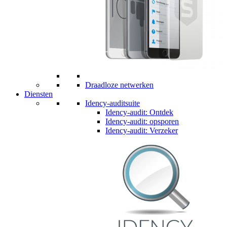
Draadloze netwerken
Diensten
Idency-auditsuite
Idency-audit: Ontdek
Idency-audit: opsporen
Idency-audit: Verzeker