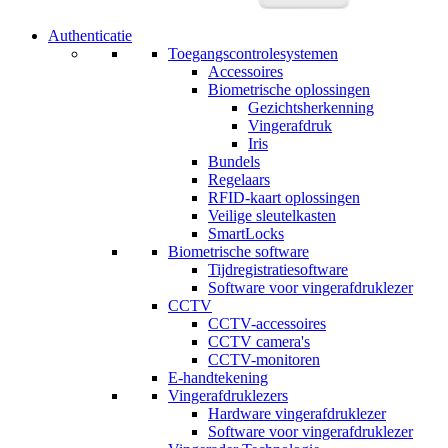
Authenticatie
Toegangscontrolesystemen
Accessoires
Biometrische oplossingen
Gezichtsherkenning
Vingerafdruk
Iris
Bundels
Regelaars
RFID-kaart oplossingen
Veilige sleutelkasten
SmartLocks
Biometrische software
Tijdregistratiesoftware
Software voor vingerafdruklezer
CCTV
CCTV-accessoires
CCTV camera's
CCTV-monitoren
E-handtekening
Vingerafdruklezers
Hardware vingerafdruklezer
Software voor vingerafdruklezer