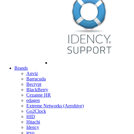
Brands
Anviz
Barracuda
Becrypt
BlackBerry
Cezanne HR
edagen
Extreme Networks (Aerohive)
Go2Clock
HID
Hitachi
Idency
ievo