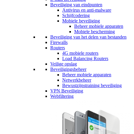
Beveiliging van eindpunten
Antivirus en anti-malware
Schijfcodering
Mobiele beveiliging
Beheer mobiele apparaten
Mobiele bescherming
Beveiliging van het delen van bestanden
Firewalls
Routers
4G mobiele routers
Load Balancing Routers
Veilige opslag
Beveiligingsbeheer
Beheer mobiele apparaten
Netwerkbeheer
Bewustzijnstraining beveiliging
VPN Beveiliging
Webfiltering