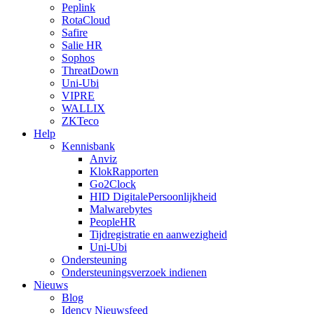
Peplink
RotaCloud
Safire
Salie HR
Sophos
ThreatDown
Uni-Ubi
VIPRE
WALLIX
ZKTeco
Help
Kennisbank
Anviz
KlokRapporten
Go2Clock
HID DigitalePersoonlijkheid
Malwarebytes
PeopleHR
Tijdregistratie en aanwezigheid
Uni-Ubi
Ondersteuning
Ondersteuningsverzoek indienen
Nieuws
Blog
Idency Nieuwsfeed