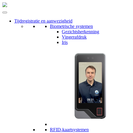
Tijdregistratie en aanwezigheid
Biometrische systemen
Gezichtsherkenning
Vingerafdruk
Iris
RFID-kaartsystemen