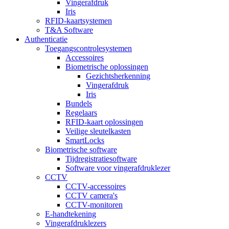
Vingerafdruk
Iris
RFID-kaartsystemen
T&A Software
Authenticatie
Toegangscontrolesystemen
Accessoires
Biometrische oplossingen
Gezichtsherkenning
Vingerafdruk
Iris
Bundels
Regelaars
RFID-kaart oplossingen
Veilige sleutelkasten
SmartLocks
Biometrische software
Tijdregistratiesoftware
Software voor vingerafdruklezer
CCTV
CCTV-accessoires
CCTV camera's
CCTV-monitoren
E-handtekening
Vingerafdruklezers