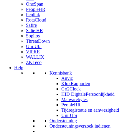
OneSpan
PeopleHR
Peplink
RotaCloud
Safire
Salie HR
Sophos
ThreatDown
Uni-Ubi
VIPRE
WALLIX
ZKTeco
Help
Kennisbank
Anviz
KlokRapporten
Go2Clock
HID DigitalePersoonlijkheid
Malwarebytes
PeopleHR
Tijdregistratie en aanwezigheid
Uni-Ubi
Ondersteuning
Ondersteuningsverzoek indienen