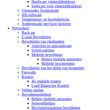
Hardware vingerafdruklezer
Software voor vingerafdruklezer
Vingerader Technologie
HR-software
Temperatuur- en koortsdetectie
Authenticatie met twee factoren
Netwerken
Back-up
E-mail Beveiliging
Beveiliging van eindpunten
Antivirus en anti-malware
Schijfcodering
Mobiele beveiliging
Beheer mobiele apparaten
Mobiele bescherming
Beveiliging van het delen van bestanden
Firewalls
Routers
4G mobiele routers
Load Balancing Routers
Veilige opslag
Beveiligingsbeheer
Beheer mobiele apparaten
Netwerkbeheer
Bewustzijnstraining beveiliging