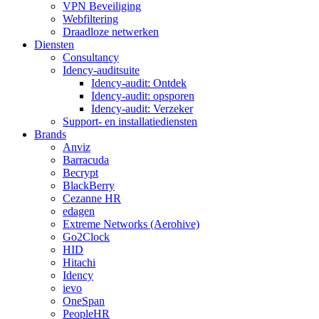
VPN Beveiliging
Webfiltering
Draadloze netwerken
Diensten
Consultancy
Idency-auditsuite
Idency-audit: Ontdek
Idency-audit: opsporen
Idency-audit: Verzeker
Support- en installatiediensten
Brands
Anviz
Barracuda
Becrypt
BlackBerry
Cezanne HR
edagen
Extreme Networks (Aerohive)
Go2Clock
HID
Hitachi
Idency
ievo
OneSpan
PeopleHR