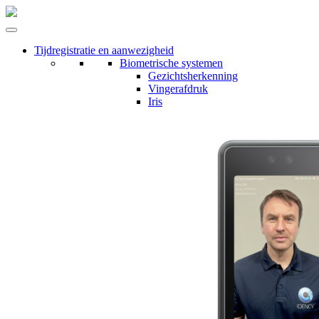
Tijdregistratie en aanwezigheid
Biometrische systemen
Gezichtsherkenning
Vingerafdruk
Iris