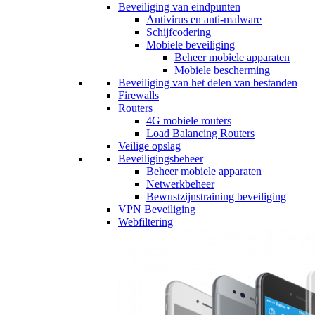
Beveiliging van eindpunten
Antivirus en anti-malware
Schijfcodering
Mobiele beveiliging
Beheer mobiele apparaten
Mobiele bescherming
Beveiliging van het delen van bestanden
Firewalls
Routers
4G mobiele routers
Load Balancing Routers
Veilige opslag
Beveiligingsbeheer
Beheer mobiele apparaten
Netwerkbeheer
Bewustzijnstraining beveiliging
VPN Beveiliging
Webfiltering