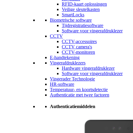
RFID-kaart oplossingen
Veilige sleutelkasten
SmartLocks
Biometrische software
Tijdregistratiesoftware
Software voor vingerafdruklezer
CCTV
CCTV-accessoires
CCTV camera's
CCTV-monitoren
E-handtekening
Vingerafdruklezers
Hardware vingerafdruklezer
Software voor vingerafdruklezer
Vingerader Technologie
HR-software
Temperatuur- en koortsdetectie
Authenticatie met twee factoren
Authenticatiemiddelen