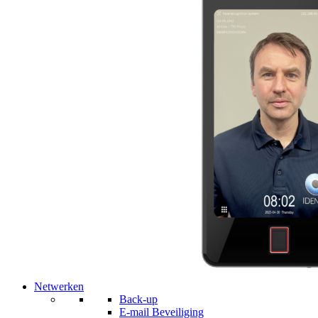
Netwerken
Back-up
E-mail Beveiliging