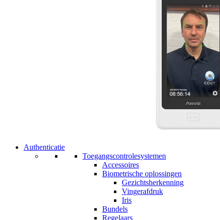
Authenticatie
Toegangscontrolesystemen
Accessoires
Biometrische oplossingen
Gezichtsherkenning
Vingerafdruk
Iris
Bundels
Regelaars