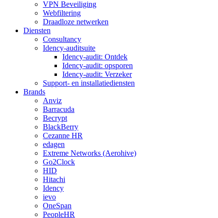
VPN Beveiliging
Webfiltering
Draadloze netwerken
Diensten
Consultancy
Idency-auditsuite
Idency-audit: Ontdek
Idency-audit: opsporen
Idency-audit: Verzeker
Support- en installatiediensten
Brands
Anviz
Barracuda
Becrypt
BlackBerry
Cezanne HR
edagen
Extreme Networks (Aerohive)
Go2Clock
HID
Hitachi
Idency
ievo
OneSpan
PeopleHR