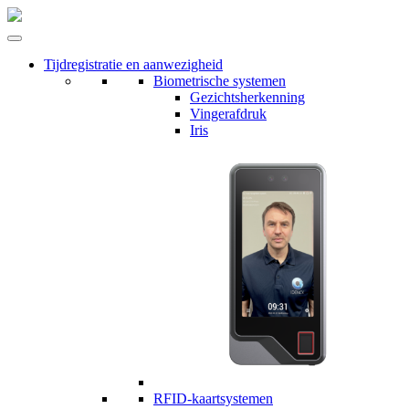
Tijdregistratie en aanwezigheid
Biometrische systemen
Gezichtsherkenning
Vingerafdruk
Iris
RFID-kaartsystemen