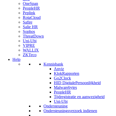
OneSpan
PeopleHR
Peplink
RotaCloud
Safire
Salie HR
Sophos
ThreatDown
Uni-Ubi
VIPRE
WALLIX
ZKTeco
Help
Kennisbank
Anviz
KlokRapporten
Go2Clock
HID DigitalePersoonlijkheid
Malwarebytes
PeopleHR
Tijdregistratie en aanwezigheid
Uni-Ubi
Ondersteuning
Ondersteuningsverzoek indienen