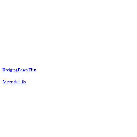
DreigingDown Elite
Meer details