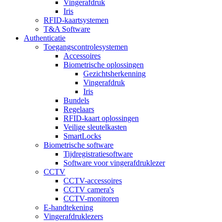
Vingerafdruk
Iris
RFID-kaartsystemen
T&A Software
Authenticatie
Toegangscontrolesystemen
Accessoires
Biometrische oplossingen
Gezichtsherkenning
Vingerafdruk
Iris
Bundels
Regelaars
RFID-kaart oplossingen
Veilige sleutelkasten
SmartLocks
Biometrische software
Tijdregistratiesoftware
Software voor vingerafdruklezer
CCTV
CCTV-accessoires
CCTV camera's
CCTV-monitoren
E-handtekening
Vingerafdruklezers