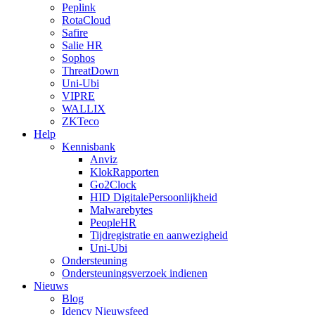
Peplink
RotaCloud
Safire
Salie HR
Sophos
ThreatDown
Uni-Ubi
VIPRE
WALLIX
ZKTeco
Help
Kennisbank
Anviz
KlokRapporten
Go2Clock
HID DigitalePersoonlijkheid
Malwarebytes
PeopleHR
Tijdregistratie en aanwezigheid
Uni-Ubi
Ondersteuning
Ondersteuningsverzoek indienen
Nieuws
Blog
Idency Nieuwsfeed