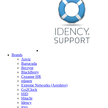
Brands
Anviz
Barracuda
Becrypt
BlackBerry
Cezanne HR
edagen
Extreme Networks (Aerohive)
Go2Clock
HID
Hitachi
Idency
ievo