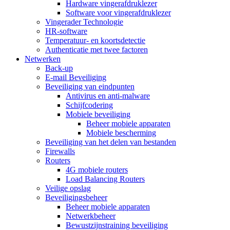
Hardware vingerafdruklezer
Software voor vingerafdruklezer
Vingerader Technologie
HR-software
Temperatuur- en koortsdetectie
Authenticatie met twee factoren
Netwerken
Back-up
E-mail Beveiliging
Beveiliging van eindpunten
Antivirus en anti-malware
Schijfcodering
Mobiele beveiliging
Beheer mobiele apparaten
Mobiele bescherming
Beveiliging van het delen van bestanden
Firewalls
Routers
4G mobiele routers
Load Balancing Routers
Veilige opslag
Beveiligingsbeheer
Beheer mobiele apparaten
Netwerkbeheer
Bewustzijnstraining beveiliging