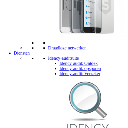
Draadloze netwerken
Diensten
Idency-auditsuite
Idency-audit: Ontdek
Idency-audit: opsporen
Idency-audit: Verzeker