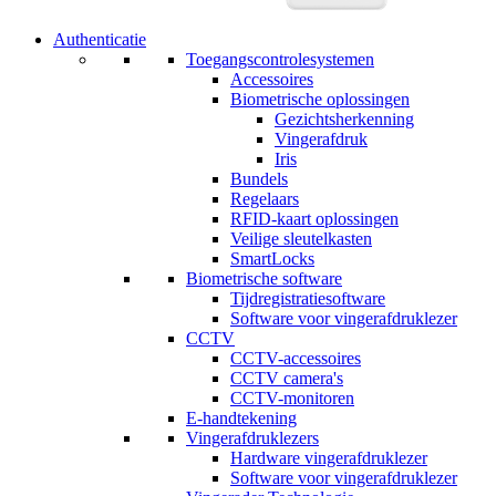
Authenticatie
Toegangscontrolesystemen
Accessoires
Biometrische oplossingen
Gezichtsherkenning
Vingerafdruk
Iris
Bundels
Regelaars
RFID-kaart oplossingen
Veilige sleutelkasten
SmartLocks
Biometrische software
Tijdregistratiesoftware
Software voor vingerafdruklezer
CCTV
CCTV-accessoires
CCTV camera's
CCTV-monitoren
E-handtekening
Vingerafdruklezers
Hardware vingerafdruklezer
Software voor vingerafdruklezer