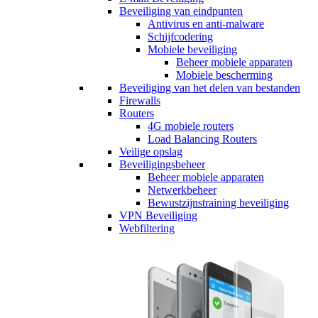
Beveiliging van eindpunten
Antivirus en anti-malware
Schijfcodering
Mobiele beveiliging
Beheer mobiele apparaten
Mobiele bescherming
Beveiliging van het delen van bestanden
Firewalls
Routers
4G mobiele routers
Load Balancing Routers
Veilige opslag
Beveiligingsbeheer
Beheer mobiele apparaten
Netwerkbeheer
Bewustzijnstraining beveiliging
VPN Beveiliging
Webfiltering