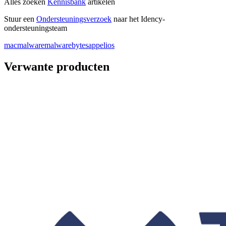
Alles zoeken
Kennisbank
artikelen
Stuur een
Ondersteuningsverzoek
naar het Idency-
ondersteuningsteam
mac
malware
malwarebytes
appel
ios
Verwante producten