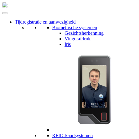
Tijdregistratie en aanwezigheid
Biometrische systemen
Gezichtsherkenning
Vingerafdruk
Iris
RFID-kaartsystemen