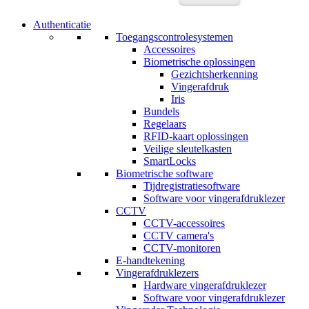
Authenticatie
Toegangscontrolesystemen
Accessoires
Biometrische oplossingen
Gezichtsherkenning
Vingerafdruk
Iris
Bundels
Regelaars
RFID-kaart oplossingen
Veilige sleutelkasten
SmartLocks
Biometrische software
Tijdregistratiesoftware
Software voor vingerafdruklezer
CCTV
CCTV-accessoires
CCTV camera's
CCTV-monitoren
E-handtekening
Vingerafdruklezers
Hardware vingerafdruklezer
Software voor vingerafdruklezer