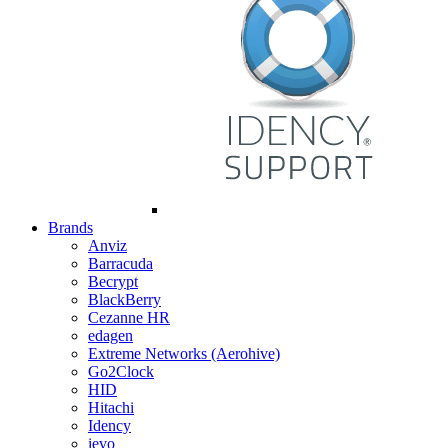
Brands
Anviz
Barracuda
Becrypt
BlackBerry
Cezanne HR
edagen
Extreme Networks (Aerohive)
Go2Clock
HID
Hitachi
Idency
ievo