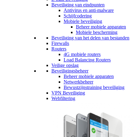
Beveiliging van eindpunten
Antivirus en anti-malware
Schijfcodering
Mobiele beveiliging
Beheer mobiele apparaten
Mobiele bescherming
Beveiliging van het delen van bestanden
Firewalls
Routers
4G mobiele routers
Load Balancing Routers
Veilige opslag
Beveiligingsbeheer
Beheer mobiele apparaten
Netwerkbeheer
Bewustzijnstraining beveiliging
VPN Beveiliging
Webfiltering