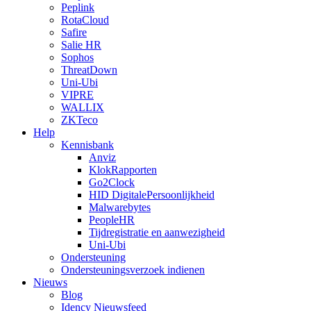
Peplink
RotaCloud
Safire
Salie HR
Sophos
ThreatDown
Uni-Ubi
VIPRE
WALLIX
ZKTeco
Help
Kennisbank
Anviz
KlokRapporten
Go2Clock
HID DigitalePersoonlijkheid
Malwarebytes
PeopleHR
Tijdregistratie en aanwezigheid
Uni-Ubi
Ondersteuning
Ondersteuningsverzoek indienen
Nieuws
Blog
Idency Nieuwsfeed