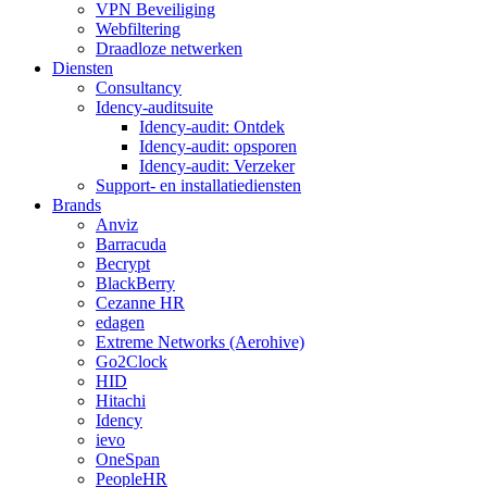
VPN Beveiliging
Webfiltering
Draadloze netwerken
Diensten
Consultancy
Idency-auditsuite
Idency-audit: Ontdek
Idency-audit: opsporen
Idency-audit: Verzeker
Support- en installatiediensten
Brands
Anviz
Barracuda
Becrypt
BlackBerry
Cezanne HR
edagen
Extreme Networks (Aerohive)
Go2Clock
HID
Hitachi
Idency
ievo
OneSpan
PeopleHR