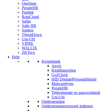
OneSpan
PeopleHR
Peplink
RotaCloud
Safire
Salie HR
Sophos
ThreatDown
Uni-Ubi
VIPRE
WALLIX
ZKTeco
Help
Kennisbank
Anviz
KlokRapporten
Go2Clock
HID DigitalePersoonlijkheid
Malwarebytes
PeopleHR
Tijdregistratie en aanwezigheid
Uni-Ubi
Ondersteuning
Ondersteuningsverzoek indienen