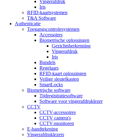
Vingerafdruk
Iris
RFID-kaartsystemen
T&A Software
Authenticatie
Toegangscontrolesystemen
Accessoires
Biometrische oplossingen
Gezichtsherkenning
Vingerafdruk
Iris
Bundels
Regelaars
RFID-kaart oplossingen
Veilige sleutelkasten
SmartLocks
Biometrische software
Tijdregistratiesoftware
Software voor vingerafdruklezer
CCTV
CCTV-accessoires
CCTV camera's
CCTV-monitoren
E-handtekening
Vingerafdruklezers