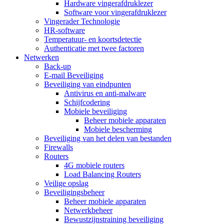
Hardware vingerafdruklezer
Software voor vingerafdruklezer
Vingerader Technologie
HR-software
Temperatuur- en koortsdetectie
Authenticatie met twee factoren
Netwerken
Back-up
E-mail Beveiliging
Beveiliging van eindpunten
Antivirus en anti-malware
Schijfcodering
Mobiele beveiliging
Beheer mobiele apparaten
Mobiele bescherming
Beveiliging van het delen van bestanden
Firewalls
Routers
4G mobiele routers
Load Balancing Routers
Veilige opslag
Beveiligingsbeheer
Beheer mobiele apparaten
Netwerkbeheer
Bewustzijnstraining beveiliging