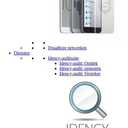
Draadloze netwerken
Diensten
Idency-auditsuite
Idency-audit: Ontdek
Idency-audit: opsporen
Idency-audit: Verzeker