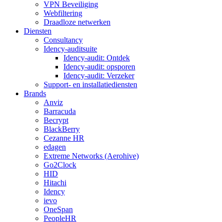
VPN Beveiliging
Webfiltering
Draadloze netwerken
Diensten
Consultancy
Idency-auditsuite
Idency-audit: Ontdek
Idency-audit: opsporen
Idency-audit: Verzeker
Support- en installatiediensten
Brands
Anviz
Barracuda
Becrypt
BlackBerry
Cezanne HR
edagen
Extreme Networks (Aerohive)
Go2Clock
HID
Hitachi
Idency
ievo
OneSpan
PeopleHR