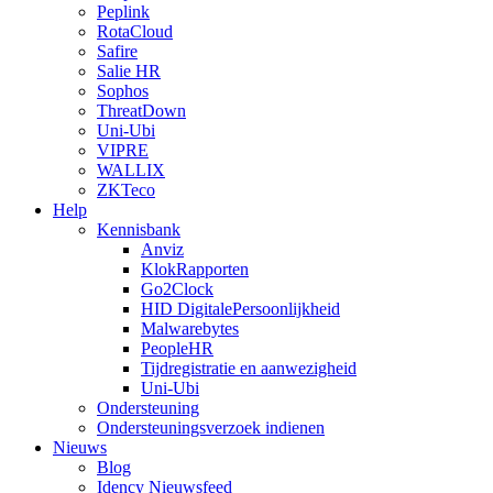
Peplink
RotaCloud
Safire
Salie HR
Sophos
ThreatDown
Uni-Ubi
VIPRE
WALLIX
ZKTeco
Help
Kennisbank
Anviz
KlokRapporten
Go2Clock
HID DigitalePersoonlijkheid
Malwarebytes
PeopleHR
Tijdregistratie en aanwezigheid
Uni-Ubi
Ondersteuning
Ondersteuningsverzoek indienen
Nieuws
Blog
Idency Nieuwsfeed