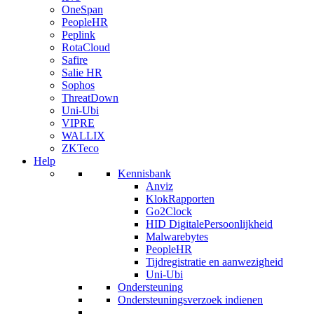
OneSpan
PeopleHR
Peplink
RotaCloud
Safire
Salie HR
Sophos
ThreatDown
Uni-Ubi
VIPRE
WALLIX
ZKTeco
Help
Kennisbank
Anviz
KlokRapporten
Go2Clock
HID DigitalePersoonlijkheid
Malwarebytes
PeopleHR
Tijdregistratie en aanwezigheid
Uni-Ubi
Ondersteuning
Ondersteuningsverzoek indienen