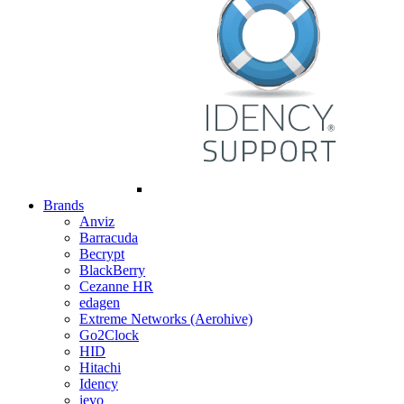
Brands
Anviz
Barracuda
Becrypt
BlackBerry
Cezanne HR
edagen
Extreme Networks (Aerohive)
Go2Clock
HID
Hitachi
Idency
ievo