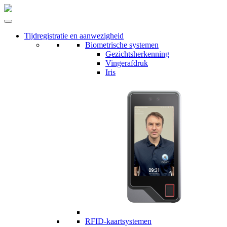
Tijdregistratie en aanwezigheid
Biometrische systemen
Gezichtsherkenning
Vingerafdruk
Iris
RFID-kaartsystemen