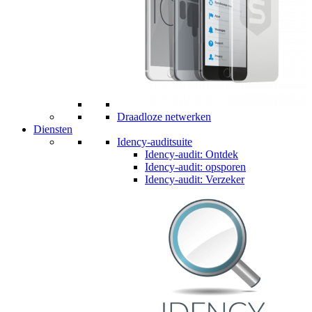
Draadloze netwerken
Diensten
Idency-auditsuite
Idency-audit: Ontdek
Idency-audit: opsporen
Idency-audit: Verzeker