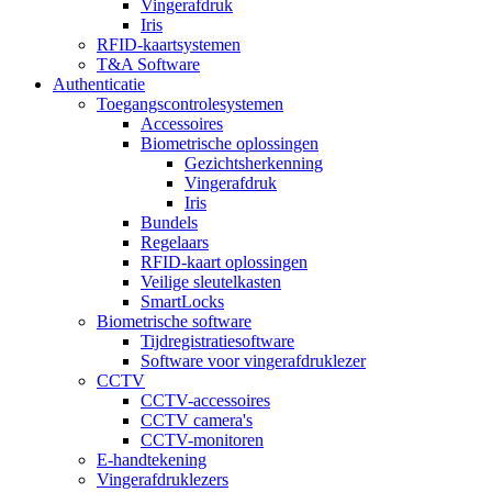
Vingerafdruk
Iris
RFID-kaartsystemen
T&A Software
Authenticatie
Toegangscontrolesystemen
Accessoires
Biometrische oplossingen
Gezichtsherkenning
Vingerafdruk
Iris
Bundels
Regelaars
RFID-kaart oplossingen
Veilige sleutelkasten
SmartLocks
Biometrische software
Tijdregistratiesoftware
Software voor vingerafdruklezer
CCTV
CCTV-accessoires
CCTV camera's
CCTV-monitoren
E-handtekening
Vingerafdruklezers