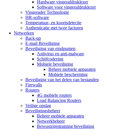
Hardware vingerafdruklezer
Software voor vingerafdruklezer
Vingerader Technologie
HR-software
Temperatuur- en koortsdetectie
Authenticatie met twee factoren
Netwerken
Back-up
E-mail Beveiliging
Beveiliging van eindpunten
Antivirus en anti-malware
Schijfcodering
Mobiele beveiliging
Beheer mobiele apparaten
Mobiele bescherming
Beveiliging van het delen van bestanden
Firewalls
Routers
4G mobiele routers
Load Balancing Routers
Veilige opslag
Beveiligingsbeheer
Beheer mobiele apparaten
Netwerkbeheer
Bewustzijnstraining beveiliging