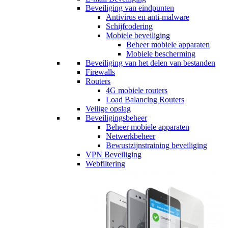
Beveiliging van eindpunten
Antivirus en anti-malware
Schijfcodering
Mobiele beveiliging
Beheer mobiele apparaten
Mobiele bescherming
Beveiliging van het delen van bestanden
Firewalls
Routers
4G mobiele routers
Load Balancing Routers
Veilige opslag
Beveiligingsbeheer
Beheer mobiele apparaten
Netwerkbeheer
Bewustzijnstraining beveiliging
VPN Beveiliging
Webfiltering