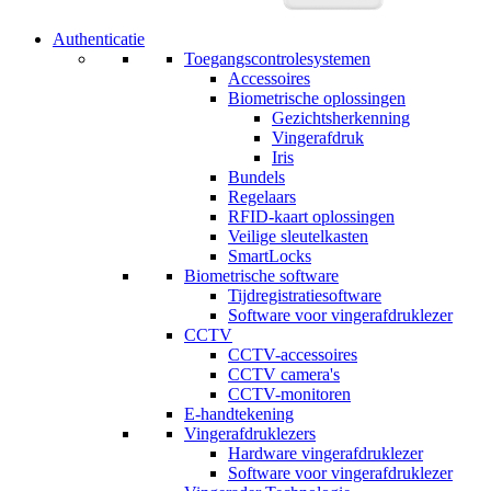
Authenticatie
Toegangscontrolesystemen
Accessoires
Biometrische oplossingen
Gezichtsherkenning
Vingerafdruk
Iris
Bundels
Regelaars
RFID-kaart oplossingen
Veilige sleutelkasten
SmartLocks
Biometrische software
Tijdregistratiesoftware
Software voor vingerafdruklezer
CCTV
CCTV-accessoires
CCTV camera's
CCTV-monitoren
E-handtekening
Vingerafdruklezers
Hardware vingerafdruklezer
Software voor vingerafdruklezer