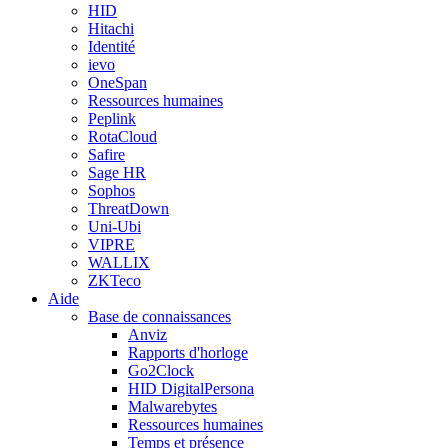
HID
Hitachi
Identité
ievo
OneSpan
Ressources humaines
Peplink
RotaCloud
Safire
Sage HR
Sophos
ThreatDown
Uni-Ubi
VIPRE
WALLIX
ZKTeco
Aide
Base de connaissances
Anviz
Rapports d'horloge
Go2Clock
HID DigitalPersona
Malwarebytes
Ressources humaines
Temps et présence