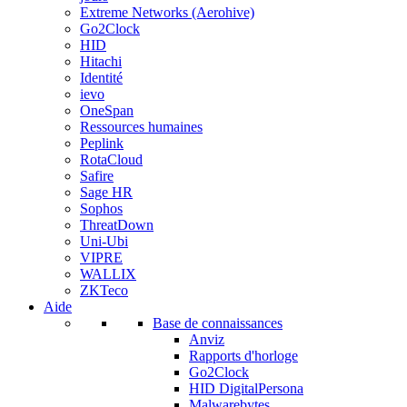
Extreme Networks (Aerohive)
Go2Clock
HID
Hitachi
Identité
ievo
OneSpan
Ressources humaines
Peplink
RotaCloud
Safire
Sage HR
Sophos
ThreatDown
Uni-Ubi
VIPRE
WALLIX
ZKTeco
Aide
Base de connaissances
Anviz
Rapports d'horloge
Go2Clock
HID DigitalPersona
Malwarebytes