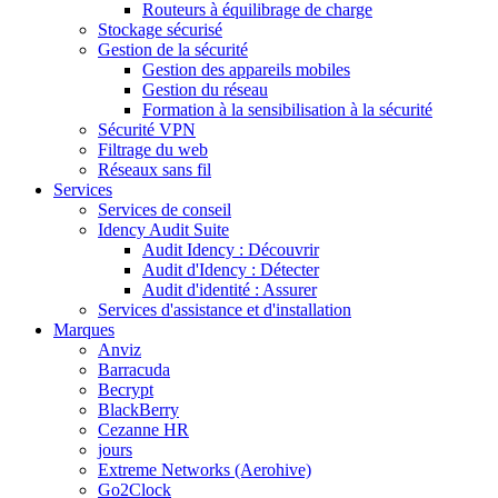
Routeurs à équilibrage de charge
Stockage sécurisé
Gestion de la sécurité
Gestion des appareils mobiles
Gestion du réseau
Formation à la sensibilisation à la sécurité
Sécurité VPN
Filtrage du web
Réseaux sans fil
Services
Services de conseil
Idency Audit Suite
Audit Idency : Découvrir
Audit d'Idency : Détecter
Audit d'identité : Assurer
Services d'assistance et d'installation
Marques
Anviz
Barracuda
Becrypt
BlackBerry
Cezanne HR
jours
Extreme Networks (Aerohive)
Go2Clock