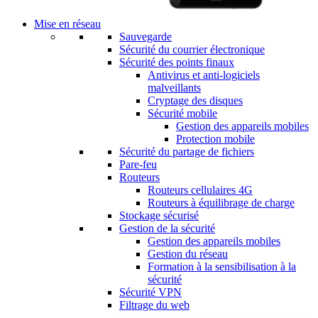
Mise en réseau
Sauvegarde
Sécurité du courrier électronique
Sécurité des points finaux
Antivirus et anti-logiciels
malveillants
Cryptage des disques
Sécurité mobile
Gestion des appareils mobiles
Protection mobile
Sécurité du partage de fichiers
Pare-feu
Routeurs
Routeurs cellulaires 4G
Routeurs à équilibrage de charge
Stockage sécurisé
Gestion de la sécurité
Gestion des appareils mobiles
Gestion du réseau
Formation à la sensibilisation à la
sécurité
Sécurité VPN
Filtrage du web