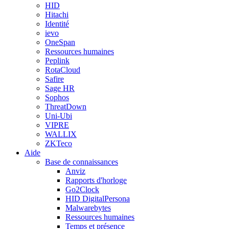
HID
Hitachi
Identité
ievo
OneSpan
Ressources humaines
Peplink
RotaCloud
Safire
Sage HR
Sophos
ThreatDown
Uni-Ubi
VIPRE
WALLIX
ZKTeco
Aide
Base de connaissances
Anviz
Rapports d'horloge
Go2Clock
HID DigitalPersona
Malwarebytes
Ressources humaines
Temps et présence