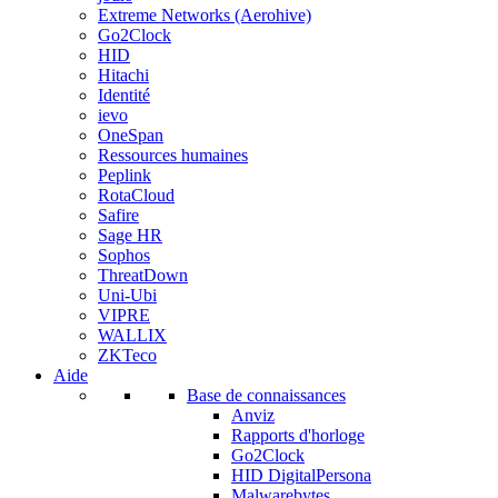
Extreme Networks (Aerohive)
Go2Clock
HID
Hitachi
Identité
ievo
OneSpan
Ressources humaines
Peplink
RotaCloud
Safire
Sage HR
Sophos
ThreatDown
Uni-Ubi
VIPRE
WALLIX
ZKTeco
Aide
Base de connaissances
Anviz
Rapports d'horloge
Go2Clock
HID DigitalPersona
Malwarebytes