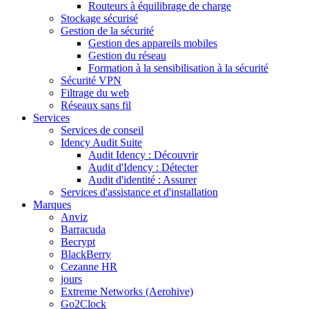
Routeurs à équilibrage de charge
Stockage sécurisé
Gestion de la sécurité
Gestion des appareils mobiles
Gestion du réseau
Formation à la sensibilisation à la sécurité
Sécurité VPN
Filtrage du web
Réseaux sans fil
Services
Services de conseil
Idency Audit Suite
Audit Idency : Découvrir
Audit d'Idency : Détecter
Audit d'identité : Assurer
Services d'assistance et d'installation
Marques
Anviz
Barracuda
Becrypt
BlackBerry
Cezanne HR
jours
Extreme Networks (Aerohive)
Go2Clock