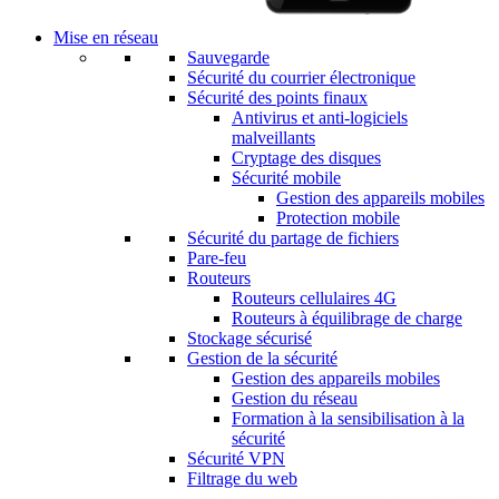
Mise en réseau
Sauvegarde
Sécurité du courrier électronique
Sécurité des points finaux
Antivirus et anti-logiciels
malveillants
Cryptage des disques
Sécurité mobile
Gestion des appareils mobiles
Protection mobile
Sécurité du partage de fichiers
Pare-feu
Routeurs
Routeurs cellulaires 4G
Routeurs à équilibrage de charge
Stockage sécurisé
Gestion de la sécurité
Gestion des appareils mobiles
Gestion du réseau
Formation à la sensibilisation à la
sécurité
Sécurité VPN
Filtrage du web