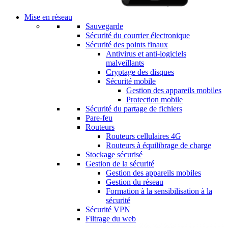
Mise en réseau
Sauvegarde
Sécurité du courrier électronique
Sécurité des points finaux
Antivirus et anti-logiciels
malveillants
Cryptage des disques
Sécurité mobile
Gestion des appareils mobiles
Protection mobile
Sécurité du partage de fichiers
Pare-feu
Routeurs
Routeurs cellulaires 4G
Routeurs à équilibrage de charge
Stockage sécurisé
Gestion de la sécurité
Gestion des appareils mobiles
Gestion du réseau
Formation à la sensibilisation à la
sécurité
Sécurité VPN
Filtrage du web