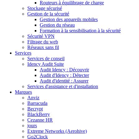
Routeurs à équilibrage de charge
Stockage sécurisé
Gestion de la sécurité
Gestion des appareils mobiles
Gestion du réseau
Formation à la sensibilisation à la sécurité
Sécurité VPN
Filtrage du web
Réseaux sans fil
Services
Services de conseil
Idency Audit Suite
Audit Idency : Découvrir
Audit d'Idency : Détecter
Audit d'identité : Assurer
Services d'assistance et d'installation
Marques
Anviz
Barracuda
Becrypt
BlackBerry
Cezanne HR
jours
Extreme Networks (Aerohive)
Go2Clock