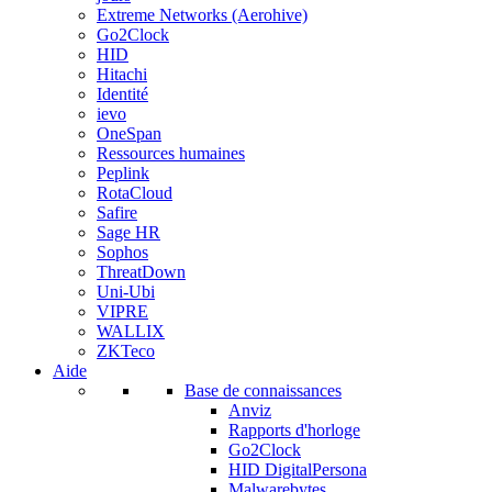
Extreme Networks (Aerohive)
Go2Clock
HID
Hitachi
Identité
ievo
OneSpan
Ressources humaines
Peplink
RotaCloud
Safire
Sage HR
Sophos
ThreatDown
Uni-Ubi
VIPRE
WALLIX
ZKTeco
Aide
Base de connaissances
Anviz
Rapports d'horloge
Go2Clock
HID DigitalPersona
Malwarebytes