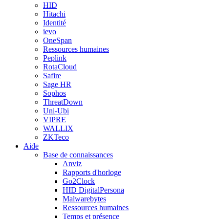
HID
Hitachi
Identité
ievo
OneSpan
Ressources humaines
Peplink
RotaCloud
Safire
Sage HR
Sophos
ThreatDown
Uni-Ubi
VIPRE
WALLIX
ZKTeco
Aide
Base de connaissances
Anviz
Rapports d'horloge
Go2Clock
HID DigitalPersona
Malwarebytes
Ressources humaines
Temps et présence