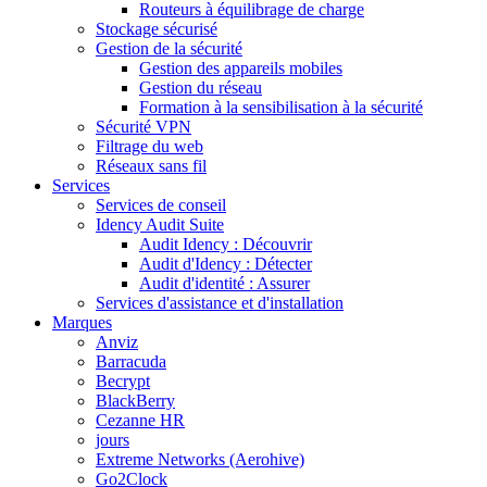
Routeurs à équilibrage de charge
Stockage sécurisé
Gestion de la sécurité
Gestion des appareils mobiles
Gestion du réseau
Formation à la sensibilisation à la sécurité
Sécurité VPN
Filtrage du web
Réseaux sans fil
Services
Services de conseil
Idency Audit Suite
Audit Idency : Découvrir
Audit d'Idency : Détecter
Audit d'identité : Assurer
Services d'assistance et d'installation
Marques
Anviz
Barracuda
Becrypt
BlackBerry
Cezanne HR
jours
Extreme Networks (Aerohive)
Go2Clock