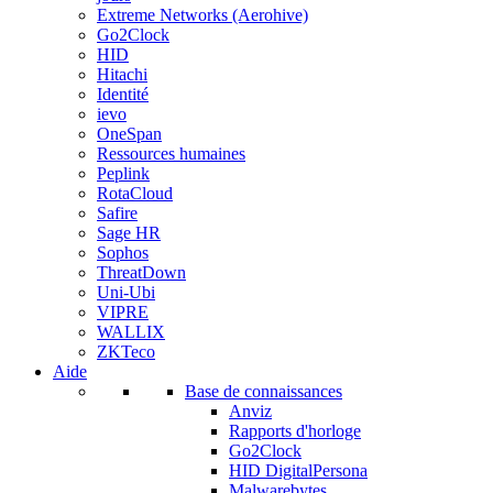
Extreme Networks (Aerohive)
Go2Clock
HID
Hitachi
Identité
ievo
OneSpan
Ressources humaines
Peplink
RotaCloud
Safire
Sage HR
Sophos
ThreatDown
Uni-Ubi
VIPRE
WALLIX
ZKTeco
Aide
Base de connaissances
Anviz
Rapports d'horloge
Go2Clock
HID DigitalPersona
Malwarebytes