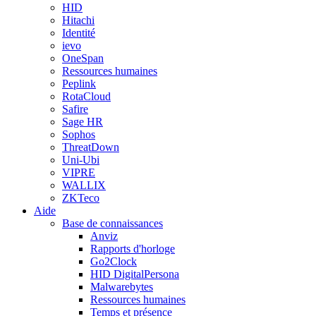
HID
Hitachi
Identité
ievo
OneSpan
Ressources humaines
Peplink
RotaCloud
Safire
Sage HR
Sophos
ThreatDown
Uni-Ubi
VIPRE
WALLIX
ZKTeco
Aide
Base de connaissances
Anviz
Rapports d'horloge
Go2Clock
HID DigitalPersona
Malwarebytes
Ressources humaines
Temps et présence