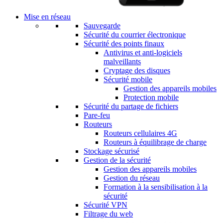
Mise en réseau
Sauvegarde
Sécurité du courrier électronique
Sécurité des points finaux
Antivirus et anti-logiciels
malveillants
Cryptage des disques
Sécurité mobile
Gestion des appareils mobiles
Protection mobile
Sécurité du partage de fichiers
Pare-feu
Routeurs
Routeurs cellulaires 4G
Routeurs à équilibrage de charge
Stockage sécurisé
Gestion de la sécurité
Gestion des appareils mobiles
Gestion du réseau
Formation à la sensibilisation à la
sécurité
Sécurité VPN
Filtrage du web