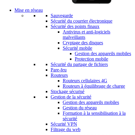
Mise en réseau
Sauvegarde
Sécurité du courrier électronique
Sécurité des points finaux
Antivirus et anti-logiciels
malveillants
Cryptage des disques
Sécurité mobile
Gestion des appareils mobiles
Protection mobile
Sécurité du partage de fichiers
Pare-feu
Routeurs
Routeurs cellulaires 4G
Routeurs à équilibrage de charge
Stockage sécurisé
Gestion de la sécurité
Gestion des appareils mobiles
Gestion du réseau
Formation à la sensibilisation à la
sécurité
Sécurité VPN
Filtrage du web