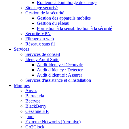
Routeurs à équilibrage de charge
Stockage sécurisé
Gestion de la sécurité
Gestion des appareils mobiles
Gestion du réseau
Formation à la sensibilisation à la sécurité
Sécurité VPN
Filtrage du web
Réseaux sans fil
Services
Services de conseil
Idency Audit Suite
Audit Idency : Découvrir
Audit d'Idency : Détecter
Audit d'identité : Assurer
Services d'assistance et d'installation
Marques
Anviz
Barracuda
Becrypt
BlackBerry
Cezanne HR
jours
Extreme Networks (Aerohive)
Go2Clock