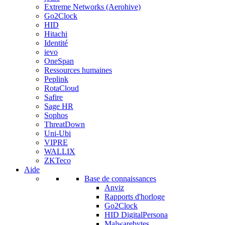
Extreme Networks (Aerohive)
Go2Clock
HID
Hitachi
Identité
ievo
OneSpan
Ressources humaines
Peplink
RotaCloud
Safire
Sage HR
Sophos
ThreatDown
Uni-Ubi
VIPRE
WALLIX
ZKTeco
Aide
Base de connaissances
Anviz
Rapports d'horloge
Go2Clock
HID DigitalPersona
Malwarebytes