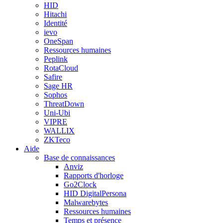
HID
Hitachi
Identité
ievo
OneSpan
Ressources humaines
Peplink
RotaCloud
Safire
Sage HR
Sophos
ThreatDown
Uni-Ubi
VIPRE
WALLIX
ZKTeco
Aide
Base de connaissances
Anviz
Rapports d'horloge
Go2Clock
HID DigitalPersona
Malwarebytes
Ressources humaines
Temps et présence