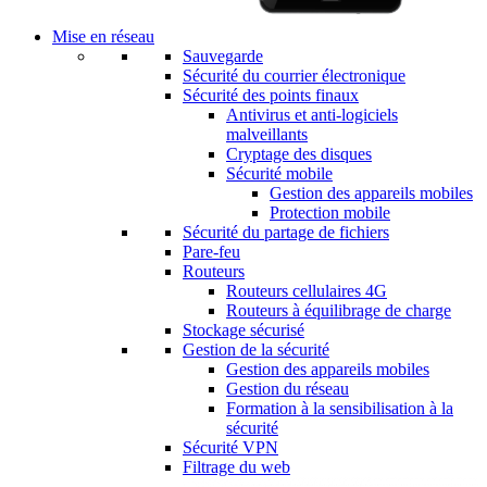
Mise en réseau
Sauvegarde
Sécurité du courrier électronique
Sécurité des points finaux
Antivirus et anti-logiciels
malveillants
Cryptage des disques
Sécurité mobile
Gestion des appareils mobiles
Protection mobile
Sécurité du partage de fichiers
Pare-feu
Routeurs
Routeurs cellulaires 4G
Routeurs à équilibrage de charge
Stockage sécurisé
Gestion de la sécurité
Gestion des appareils mobiles
Gestion du réseau
Formation à la sensibilisation à la
sécurité
Sécurité VPN
Filtrage du web