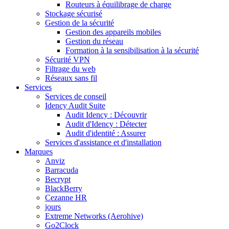
Routeurs à équilibrage de charge
Stockage sécurisé
Gestion de la sécurité
Gestion des appareils mobiles
Gestion du réseau
Formation à la sensibilisation à la sécurité
Sécurité VPN
Filtrage du web
Réseaux sans fil
Services
Services de conseil
Idency Audit Suite
Audit Idency : Découvrir
Audit d'Idency : Détecter
Audit d'identité : Assurer
Services d'assistance et d'installation
Marques
Anviz
Barracuda
Becrypt
BlackBerry
Cezanne HR
jours
Extreme Networks (Aerohive)
Go2Clock