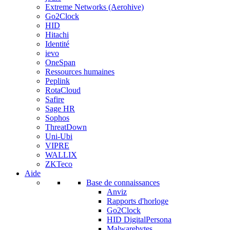
Extreme Networks (Aerohive)
Go2Clock
HID
Hitachi
Identité
ievo
OneSpan
Ressources humaines
Peplink
RotaCloud
Safire
Sage HR
Sophos
ThreatDown
Uni-Ubi
VIPRE
WALLIX
ZKTeco
Aide
Base de connaissances
Anviz
Rapports d'horloge
Go2Clock
HID DigitalPersona
Malwarebytes