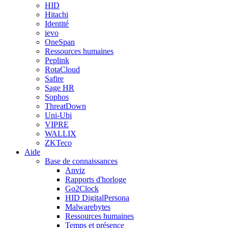
HID
Hitachi
Identité
ievo
OneSpan
Ressources humaines
Peplink
RotaCloud
Safire
Sage HR
Sophos
ThreatDown
Uni-Ubi
VIPRE
WALLIX
ZKTeco
Aide
Base de connaissances
Anviz
Rapports d'horloge
Go2Clock
HID DigitalPersona
Malwarebytes
Ressources humaines
Temps et présence