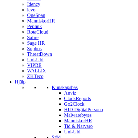
Idency
ievo
OneSpan
MänniskorHR
Peplink
RotaCloud
Safire
Sage HR
Sophos
ThreatDown
Uni-Ubi
VIPRE
WALLIX
ZKTeco
Hjälp
Kunskapsbas
Anviz
ClockReports
Go2Clock
HID DigitalPersona
Malwarebytes
MänniskorHR
Tid & Närvaro
Uni-Ubi
Stöd