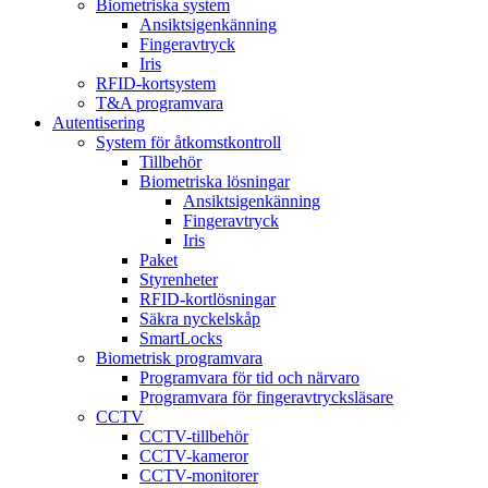
Biometriska system
Ansiktsigenkänning
Fingeravtryck
Iris
RFID-kortsystem
T&A programvara
Autentisering
System för åtkomstkontroll
Tillbehör
Biometriska lösningar
Ansiktsigenkänning
Fingeravtryck
Iris
Paket
Styrenheter
RFID-kortlösningar
Säkra nyckelskåp
SmartLocks
Biometrisk programvara
Programvara för tid och närvaro
Programvara för fingeravtrycksläsare
CCTV
CCTV-tillbehör
CCTV-kameror
CCTV-monitorer