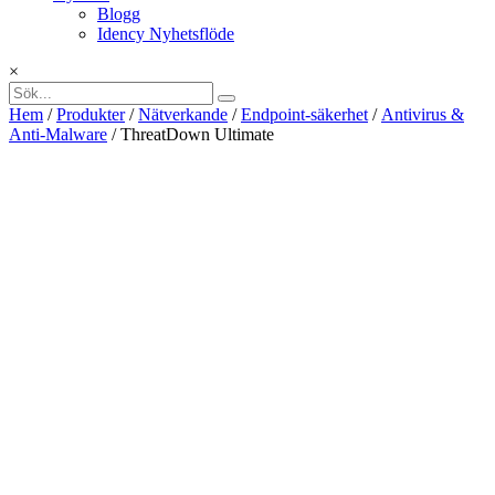
Blogg
Idency Nyhetsflöde
×
Hem
/
Produkter
/
Nätverkande
/
Endpoint-säkerhet
/
Antivirus &
Anti-Malware
/ ThreatDown Ultimate