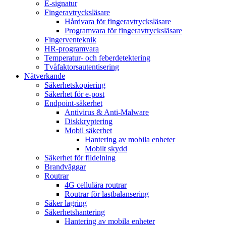
E-signatur
Fingeravtrycksläsare
Hårdvara för fingeravtrycksläsare
Programvara för fingeravtrycksläsare
Fingerventeknik
HR-programvara
Temperatur- och feberdetektering
Tvåfaktorsautentisering
Nätverkande
Säkerhetskopiering
Säkerhet för e-post
Endpoint-säkerhet
Antivirus & Anti-Malware
Diskkryptering
Mobil säkerhet
Hantering av mobila enheter
Mobilt skydd
Säkerhet för fildelning
Brandväggar
Routrar
4G cellulära routrar
Routrar för lastbalansering
Säker lagring
Säkerhetshantering
Hantering av mobila enheter