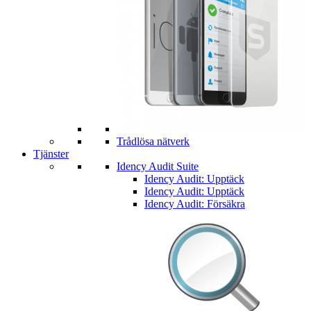
Trådlösa nätverk
Tjänster
Idency Audit Suite
Idency Audit: Upptäck
Idency Audit: Upptäck
Idency Audit: Försäkra