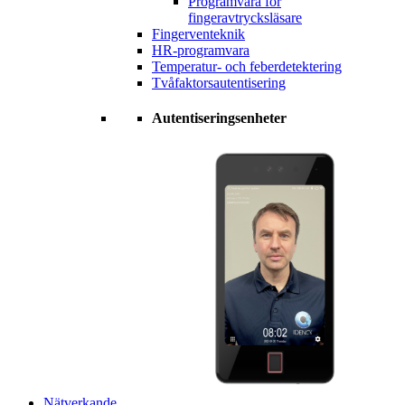
Programvara för
fingeravtrycksläsare
Fingerventeknik
HR-programvara
Temperatur- och feberdetektering
Tvåfaktorsautentisering
Autentiseringsenheter
Nätverkande