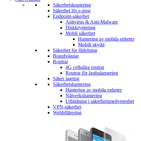
Säkerhetskopiering
Säkerhet för e-post
Endpoint-säkerhet
Antivirus & Anti-Malware
Diskkryptering
Mobil säkerhet
Hantering av mobila enheter
Mobilt skydd
Säkerhet för fildelning
Brandväggar
Routrar
4G cellulära routrar
Routrar för lastbalansering
Säker lagring
Säkerhetshantering
Hantering av mobila enheter
Nätverkshantering
Utbildning i säkerhetsmedvetenhet
VPN-säkerhet
Webbfiltrering