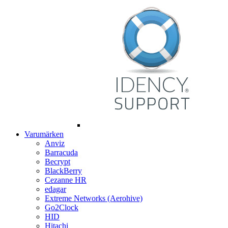
Varumärken
Anviz
Barracuda
Becrypt
BlackBerry
Cezanne HR
edagar
Extreme Networks (Aerohive)
Go2Clock
HID
Hitachi