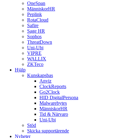
OneSpan
MänniskorHR
Peplink
RotaCloud
Safire
Sage HR
Sophos
ThreatDown
Uni-Ubi
VIPRE
WALLIX
ZKTeco
Hjälp
Kunskapsbas
Anviz
ClockReports
Go2Clock
HID DigitalPersona
Malwarebytes
MänniskorHR
Tid & Närvaro
Uni-Ubi
Stöd
Skicka supportärende
Nyheter