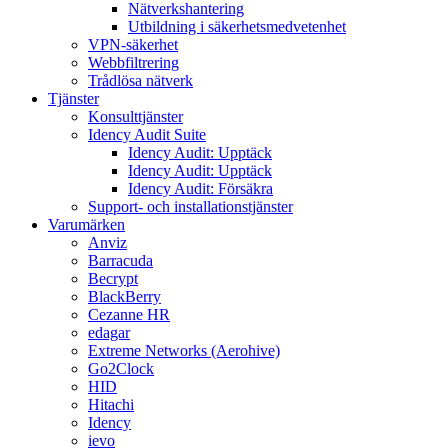
Nätverkshantering
Utbildning i säkerhetsmedvetenhet
VPN-säkerhet
Webbfiltrering
Trådlösa nätverk
Tjänster
Konsulttjänster
Idency Audit Suite
Idency Audit: Upptäck
Idency Audit: Upptäck
Idency Audit: Försäkra
Support- och installationstjänster
Varumärken
Anviz
Barracuda
Becrypt
BlackBerry
Cezanne HR
edagar
Extreme Networks (Aerohive)
Go2Clock
HID
Hitachi
Idency
ievo