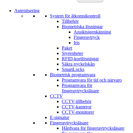
Autentisering
System för åtkomstkontroll
Tillbehör
Biometriska lösningar
Ansiktsigenkänning
Fingeravtryck
Iris
Paket
Styrenheter
RFID-kortlösningar
Säkra nyckelskåp
SmartLocks
Biometrisk programvara
Programvara för tid och närvaro
Programvara för
fingeravtrycksläsare
CCTV
CCTV-tillbehör
CCTV-kameror
CCTV-monitorer
E-signatur
Fingeravtrycksläsare
Hårdvara för fingeravtrycksläsare