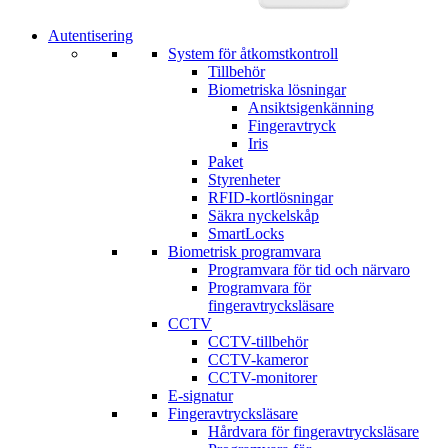
Autentisering
System för åtkomstkontroll
Tillbehör
Biometriska lösningar
Ansiktsigenkänning
Fingeravtryck
Iris
Paket
Styrenheter
RFID-kortlösningar
Säkra nyckelskåp
SmartLocks
Biometrisk programvara
Programvara för tid och närvaro
Programvara för
fingeravtrycksläsare
CCTV
CCTV-tillbehör
CCTV-kameror
CCTV-monitorer
E-signatur
Fingeravtrycksläsare
Hårdvara för fingeravtrycksläsare