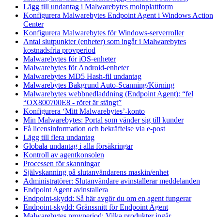
Lägg till undantag i Malwarebytes molnplattform
Konfigurera Malwarebytes Endpoint Agent i Windows Action
Center
Konfigurera Malwarebytes för Windows-serverroller
Antal slutpunkter (enheter) som ingår i Malwarebytes
kostnadsfria provperiod
Malwarebytes för iOS-enheter
Malwarebytes för Android-enheter
Malwarebytes MD5 Hash-fil undantag
Malwarebytes Bakgrund Auto-Scanning/Körning
Malwarebytes webbnedladdning (Endpoint Agent): “fel
“OX800700E8 - röret är stängt”
Konfigurera ‘Mitt Malwarebytes’-konto
Min Malwarebytes: Portal som vänder sig till kunder
Få licensinformation och bekräftelse via e-post
Lägg till flera undantag
Globala undantag i alla försäkringar
Kontroll av agentkonsolen
Processen för skanningar
Självskanning på slutanvändarens maskin/enhet
Administratörer: Slutanvändare avinstallerar meddelanden
Endpoint Agent avinstallera
Endpoint-skydd: Så här avgör du om en agent fungerar
Endpoint-skydd: Gränssnitt för Endpoint Agent
Malwarebytes provperiod: Vilka produkter ingår