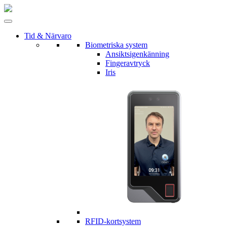
Tid & Närvaro
Biometriska system
Ansiktsigenkänning
Fingeravtryck
Iris
RFID-kortsystem