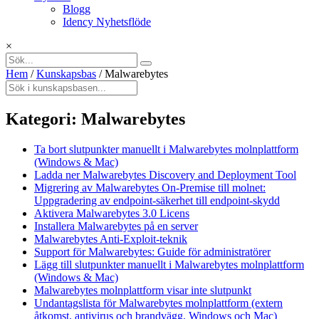
Blogg
Idency Nyhetsflöde
×
Hem
/
Kunskapsbas
/
Malwarebytes
Kategori:
Malwarebytes
Ta bort slutpunkter manuellt i Malwarebytes molnplattform
(Windows & Mac)
Ladda ner Malwarebytes Discovery and Deployment Tool
Migrering av Malwarebytes On-Premise till molnet:
Uppgradering av endpoint-säkerhet till endpoint-skydd
Aktivera Malwarebytes 3.0 Licens
Installera Malwarebytes på en server
Malwarebytes Anti-Exploit-teknik
Support för Malwarebytes: Guide för administratörer
Lägg till slutpunkter manuellt i Malwarebytes molnplattform
(Windows & Mac)
Malwarebytes molnplattform visar inte slutpunkt
Undantagslista för Malwarebytes molnplattform (extern
åtkomst, antivirus och brandvägg, Windows och Mac)