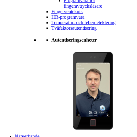
Programvara för
fingeravtrycksläsare
Fingerventeknik
HR-programvara
Temperatur- och feberdetektering
Tvåfaktorsautentisering
Autentiseringsenheter
Nätverkande