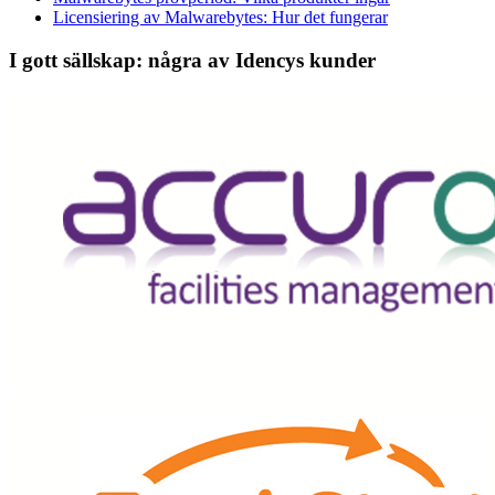
Licensiering av Malwarebytes: Hur det fungerar
I gott sällskap: några av Idencys kunder