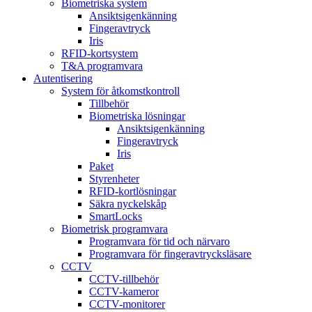
Biometriska system
Ansiktsigenkänning
Fingeravtryck
Iris
RFID-kortsystem
T&A programvara
Autentisering
System för åtkomstkontroll
Tillbehör
Biometriska lösningar
Ansiktsigenkänning
Fingeravtryck
Iris
Paket
Styrenheter
RFID-kortlösningar
Säkra nyckelskåp
SmartLocks
Biometrisk programvara
Programvara för tid och närvaro
Programvara för fingeravtrycksläsare
CCTV
CCTV-tillbehör
CCTV-kameror
CCTV-monitorer