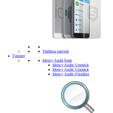
Trådlösa nätverk
Tjänster
Idency Audit Suite
Idency Audit: Upptäck
Idency Audit: Upptäck
Idency Audit: Försäkra