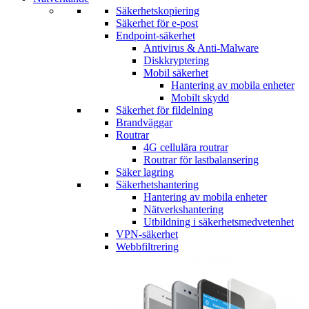
Säkerhetskopiering
Säkerhet för e-post
Endpoint-säkerhet
Antivirus & Anti-Malware
Diskkryptering
Mobil säkerhet
Hantering av mobila enheter
Mobilt skydd
Säkerhet för fildelning
Brandväggar
Routrar
4G cellulära routrar
Routrar för lastbalansering
Säker lagring
Säkerhetshantering
Hantering av mobila enheter
Nätverkshantering
Utbildning i säkerhetsmedvetenhet
VPN-säkerhet
Webbfiltrering