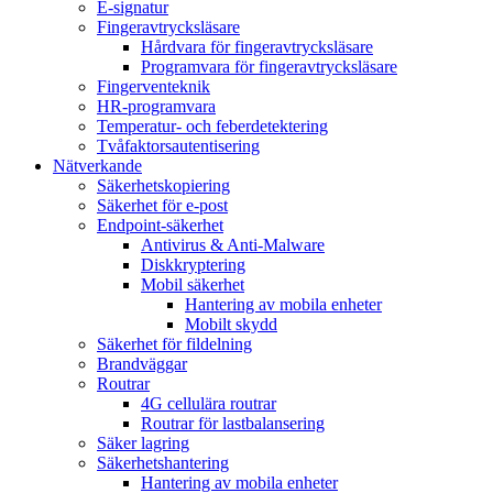
E-signatur
Fingeravtrycksläsare
Hårdvara för fingeravtrycksläsare
Programvara för fingeravtrycksläsare
Fingerventeknik
HR-programvara
Temperatur- och feberdetektering
Tvåfaktorsautentisering
Nätverkande
Säkerhetskopiering
Säkerhet för e-post
Endpoint-säkerhet
Antivirus & Anti-Malware
Diskkryptering
Mobil säkerhet
Hantering av mobila enheter
Mobilt skydd
Säkerhet för fildelning
Brandväggar
Routrar
4G cellulära routrar
Routrar för lastbalansering
Säker lagring
Säkerhetshantering
Hantering av mobila enheter