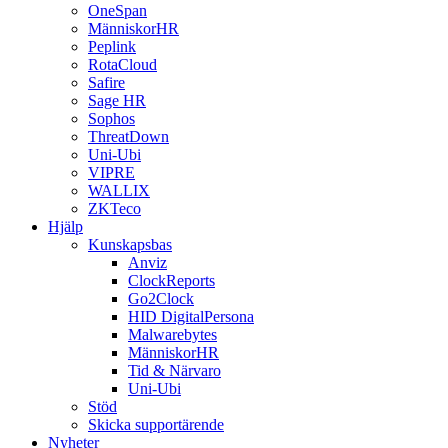
OneSpan
MänniskorHR
Peplink
RotaCloud
Safire
Sage HR
Sophos
ThreatDown
Uni-Ubi
VIPRE
WALLIX
ZKTeco
Hjälp
Kunskapsbas
Anviz
ClockReports
Go2Clock
HID DigitalPersona
Malwarebytes
MänniskorHR
Tid & Närvaro
Uni-Ubi
Stöd
Skicka supportärende
Nyheter