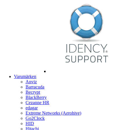
Varumärken
Anviz
Barracuda
Becrypt
BlackBerry
Cezanne HR
edagar
Extreme Networks (Aerohive)
Go2Clock
HID
Hitachi