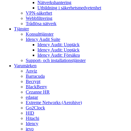
Nätverkshantering
Utbildning i säkerhetsmedvetenhet
VPN-säkerhet
Webbfiltrering
Trådlösa nätverk
Tjänster
Konsulttjänster
Idency Audit Suite
Idency Audit: Upptäck
Idency Audit: Upptäck
Idency Audit: Försäkra
Support- och installationstjänster
Varumärken
Anviz
Barracuda
Becrypt
BlackBerry
Cezanne HR
edagar
Extreme Networks (Aerohive)
Go2Clock
HID
Hitachi
Idency
ievo