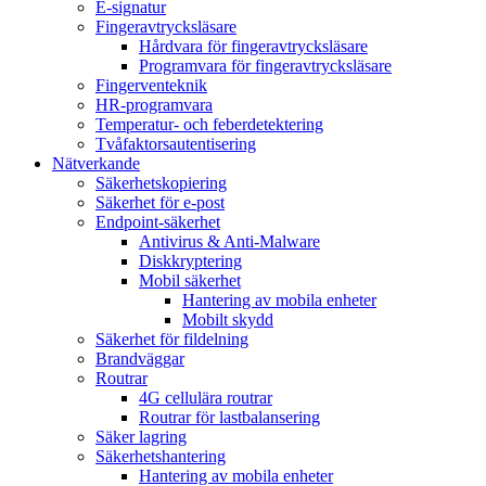
E-signatur
Fingeravtrycksläsare
Hårdvara för fingeravtrycksläsare
Programvara för fingeravtrycksläsare
Fingerventeknik
HR-programvara
Temperatur- och feberdetektering
Tvåfaktorsautentisering
Nätverkande
Säkerhetskopiering
Säkerhet för e-post
Endpoint-säkerhet
Antivirus & Anti-Malware
Diskkryptering
Mobil säkerhet
Hantering av mobila enheter
Mobilt skydd
Säkerhet för fildelning
Brandväggar
Routrar
4G cellulära routrar
Routrar för lastbalansering
Säker lagring
Säkerhetshantering
Hantering av mobila enheter