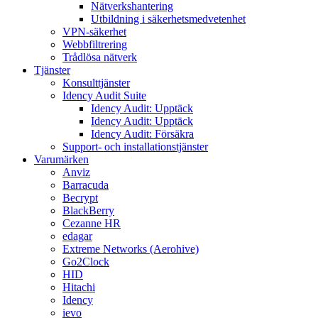
Nätverkshantering
Utbildning i säkerhetsmedvetenhet
VPN-säkerhet
Webbfiltrering
Trådlösa nätverk
Tjänster
Konsulttjänster
Idency Audit Suite
Idency Audit: Upptäck
Idency Audit: Upptäck
Idency Audit: Försäkra
Support- och installationstjänster
Varumärken
Anviz
Barracuda
Becrypt
BlackBerry
Cezanne HR
edagar
Extreme Networks (Aerohive)
Go2Clock
HID
Hitachi
Idency
ievo