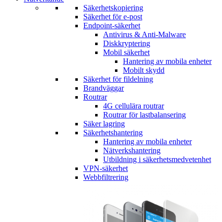
Säkerhetskopiering
Säkerhet för e-post
Endpoint-säkerhet
Antivirus & Anti-Malware
Diskkryptering
Mobil säkerhet
Hantering av mobila enheter
Mobilt skydd
Säkerhet för fildelning
Brandväggar
Routrar
4G cellulära routrar
Routrar för lastbalansering
Säker lagring
Säkerhetshantering
Hantering av mobila enheter
Nätverkshantering
Utbildning i säkerhetsmedvetenhet
VPN-säkerhet
Webbfiltrering