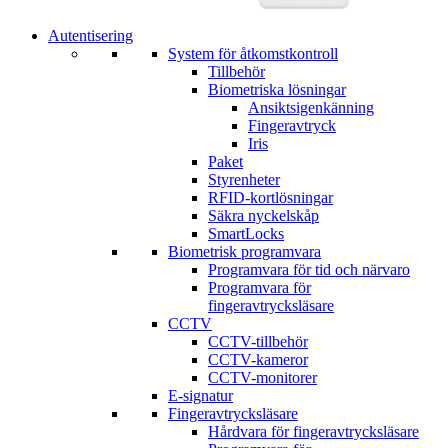
Autentisering
System för åtkomstkontroll
Tillbehör
Biometriska lösningar
Ansiktsigenkänning
Fingeravtryck
Iris
Paket
Styrenheter
RFID-kortlösningar
Säkra nyckelskåp
SmartLocks
Biometrisk programvara
Programvara för tid och närvaro
Programvara för
fingeravtrycksläsare
CCTV
CCTV-tillbehör
CCTV-kameror
CCTV-monitorer
E-signatur
Fingeravtrycksläsare
Hårdvara för fingeravtrycksläsare