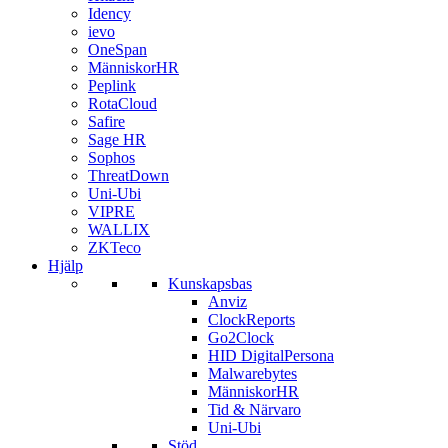
Idency
ievo
OneSpan
MänniskorHR
Peplink
RotaCloud
Safire
Sage HR
Sophos
ThreatDown
Uni-Ubi
VIPRE
WALLIX
ZKTeco
Hjälp
Kunskapsbas
Anviz
ClockReports
Go2Clock
HID DigitalPersona
Malwarebytes
MänniskorHR
Tid & Närvaro
Uni-Ubi
Stöd