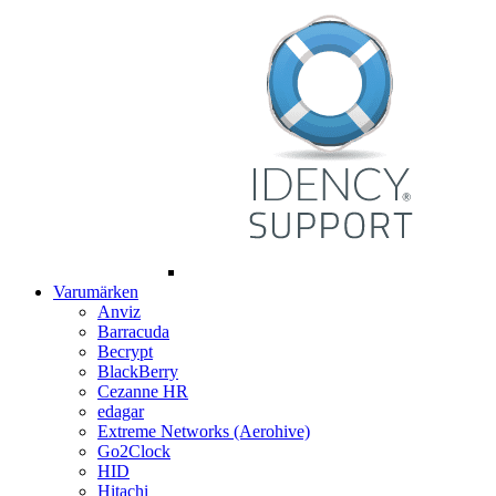
Varumärken
Anviz
Barracuda
Becrypt
BlackBerry
Cezanne HR
edagar
Extreme Networks (Aerohive)
Go2Clock
HID
Hitachi