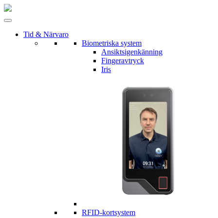
Tid & Närvaro
Biometriska system
Ansiktsigenkänning
Fingeravtryck
Iris
RFID-kortsystem