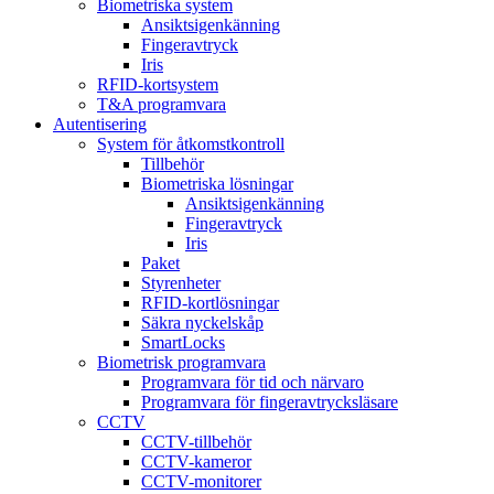
Biometriska system
Ansiktsigenkänning
Fingeravtryck
Iris
RFID-kortsystem
T&A programvara
Autentisering
System för åtkomstkontroll
Tillbehör
Biometriska lösningar
Ansiktsigenkänning
Fingeravtryck
Iris
Paket
Styrenheter
RFID-kortlösningar
Säkra nyckelskåp
SmartLocks
Biometrisk programvara
Programvara för tid och närvaro
Programvara för fingeravtrycksläsare
CCTV
CCTV-tillbehör
CCTV-kameror
CCTV-monitorer