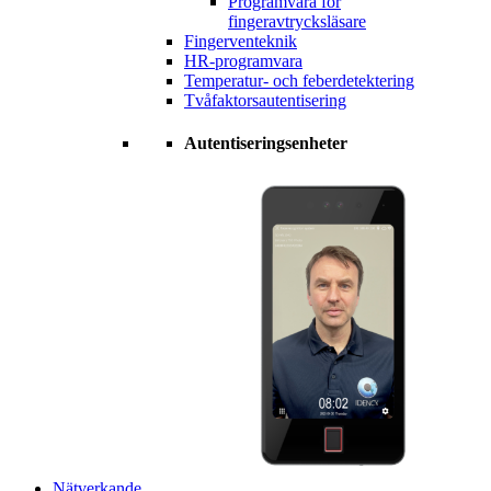
Programvara för
fingeravtrycksläsare
Fingerventeknik
HR-programvara
Temperatur- och feberdetektering
Tvåfaktorsautentisering
Autentiseringsenheter
Nätverkande