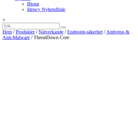
Blogg
Idency Nyhetsflöde
×
Hem
/
Produkter
/
Nätverkande
/
Endpoint-säkerhet
/
Antivirus &
Anti-Malware
/ ThreatDown Core