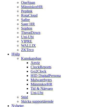
OneSpan
MänniskorHR
Peplink
RotaCloud
Safire
Sage HR
Sophos
ThreatDown
Uni-Ubi
VIPRE
WALLIX
ZKTeco
Hjälp
Kunskapsbas
Anviz
ClockReports
Go2Clock
HID DigitalPersona
Malwarebytes
MänniskorHR
Tid & Närvaro
Uni-Ubi
Stöd
Skicka supportärende
Nyheter