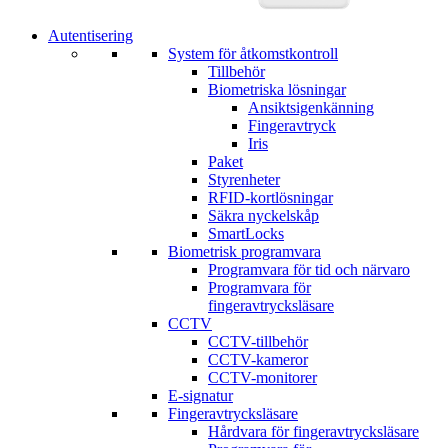
Autentisering
System för åtkomstkontroll
Tillbehör
Biometriska lösningar
Ansiktsigenkänning
Fingeravtryck
Iris
Paket
Styrenheter
RFID-kortlösningar
Säkra nyckelskåp
SmartLocks
Biometrisk programvara
Programvara för tid och närvaro
Programvara för
fingeravtrycksläsare
CCTV
CCTV-tillbehör
CCTV-kameror
CCTV-monitorer
E-signatur
Fingeravtrycksläsare
Hårdvara för fingeravtrycksläsare