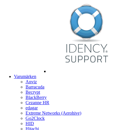
Varumärken
Anviz
Barracuda
Becrypt
BlackBerry
Cezanne HR
edagar
Extreme Networks (Aerohive)
Go2Clock
HID
Hitachi