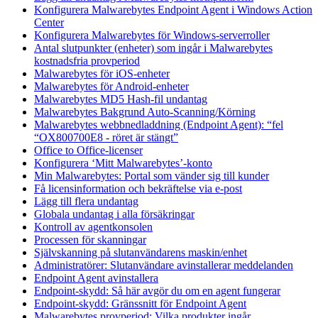
Konfigurera Malwarebytes Endpoint Agent i Windows Action
Center
Konfigurera Malwarebytes för Windows-serverroller
Antal slutpunkter (enheter) som ingår i Malwarebytes
kostnadsfria provperiod
Malwarebytes för iOS-enheter
Malwarebytes för Android-enheter
Malwarebytes MD5 Hash-fil undantag
Malwarebytes Bakgrund Auto-Scanning/Körning
Malwarebytes webbnedladdning (Endpoint Agent): “fel
“OX800700E8 - röret är stängt”
Office to Office-licenser
Konfigurera ‘Mitt Malwarebytes’-konto
Min Malwarebytes: Portal som vänder sig till kunder
Få licensinformation och bekräftelse via e-post
Lägg till flera undantag
Globala undantag i alla försäkringar
Kontroll av agentkonsolen
Processen för skanningar
Självskanning på slutanvändarens maskin/enhet
Administratörer: Slutanvändare avinstallerar meddelanden
Endpoint Agent avinstallera
Endpoint-skydd: Så här avgör du om en agent fungerar
Endpoint-skydd: Gränssnitt för Endpoint Agent
Malwarebytes provperiod: Vilka produkter ingår