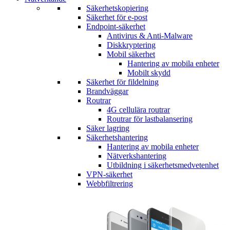
Säkerhetskopiering
Säkerhet för e-post
Endpoint-säkerhet
Antivirus & Anti-Malware
Diskkryptering
Mobil säkerhet
Hantering av mobila enheter
Mobilt skydd
Säkerhet för fildelning
Brandväggar
Routrar
4G cellulära routrar
Routrar för lastbalansering
Säker lagring
Säkerhetshantering
Hantering av mobila enheter
Nätverkshantering
Utbildning i säkerhetsmedvetenhet
VPN-säkerhet
Webbfiltrering