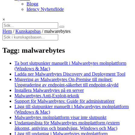
Blogg
Idency Nyhetsflöde
×
Hem
/
Kunskapsbas
/
malwarebytes
Tagg:
malwarebytes
Ta bort slutpunkter manuellt i Malwarebytes molnplattform
(Windows & Mac)
Ladda ner Malwarebytes Discovery and Deployment Tool
Migrering av Malwarebytes On-Premise till molnet:
Uppgradering av endpoint-säkerhet till endpoint-skydd
Installera Malwarebytes på en server
Malwarebytes Anti-Exploit-teknik
Support för Malwarebytes: Guide för administratörer
Lägg till slutpunkter manuellt i Malwarebytes molnplattform
(Windows & Mac)
Malwarebytes molnplattform visar inte slutpunkt
Undantagslista för Malwarebytes molnplattform (extern
åtkomst, antivirus och brandvägg, Windows och Mac)
Lägg till undantag i Malwarebytes molnplattform