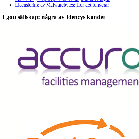
Licensiering av Malwarebytes: Hur det fungerar
I gott sällskap: några av Idencys kunder