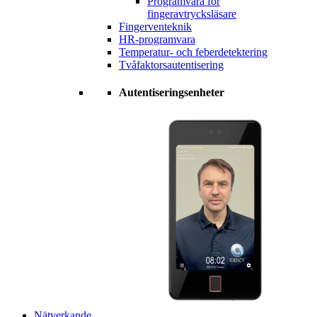
Programvara för
fingeravtrycksläsare
Fingerventeknik
HR-programvara
Temperatur- och feberdetektering
Tvåfaktorsautentisering
Autentiseringsenheter
Nätverkande