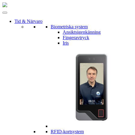
Tid & Närvaro
Biometriska system
Ansiktsigenkänning
Fingeravtryck
Iris
RFID-kortsystem