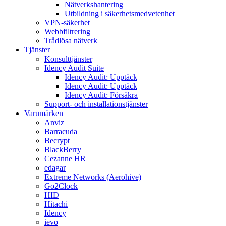
Nätverkshantering
Utbildning i säkerhetsmedvetenhet
VPN-säkerhet
Webbfiltrering
Trådlösa nätverk
Tjänster
Konsulttjänster
Idency Audit Suite
Idency Audit: Upptäck
Idency Audit: Upptäck
Idency Audit: Försäkra
Support- och installationstjänster
Varumärken
Anviz
Barracuda
Becrypt
BlackBerry
Cezanne HR
edagar
Extreme Networks (Aerohive)
Go2Clock
HID
Hitachi
Idency
ievo