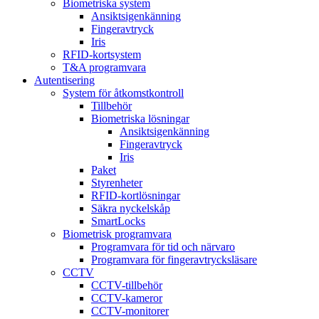
Biometriska system
Ansiktsigenkänning
Fingeravtryck
Iris
RFID-kortsystem
T&A programvara
Autentisering
System för åtkomstkontroll
Tillbehör
Biometriska lösningar
Ansiktsigenkänning
Fingeravtryck
Iris
Paket
Styrenheter
RFID-kortlösningar
Säkra nyckelskåp
SmartLocks
Biometrisk programvara
Programvara för tid och närvaro
Programvara för fingeravtrycksläsare
CCTV
CCTV-tillbehör
CCTV-kameror
CCTV-monitorer