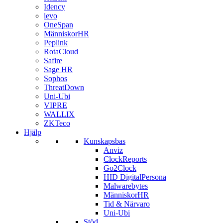
Idency
ievo
OneSpan
MänniskorHR
Peplink
RotaCloud
Safire
Sage HR
Sophos
ThreatDown
Uni-Ubi
VIPRE
WALLIX
ZKTeco
Hjälp
Kunskapsbas
Anviz
ClockReports
Go2Clock
HID DigitalPersona
Malwarebytes
MänniskorHR
Tid & Närvaro
Uni-Ubi
Stöd