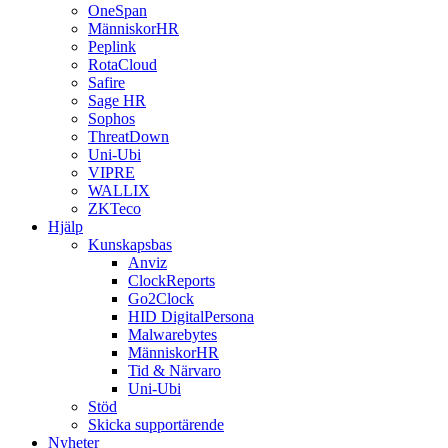
OneSpan
MänniskorHR
Peplink
RotaCloud
Safire
Sage HR
Sophos
ThreatDown
Uni-Ubi
VIPRE
WALLIX
ZKTeco
Hjälp
Kunskapsbas
Anviz
ClockReports
Go2Clock
HID DigitalPersona
Malwarebytes
MänniskorHR
Tid & Närvaro
Uni-Ubi
Stöd
Skicka supportärende
Nyheter