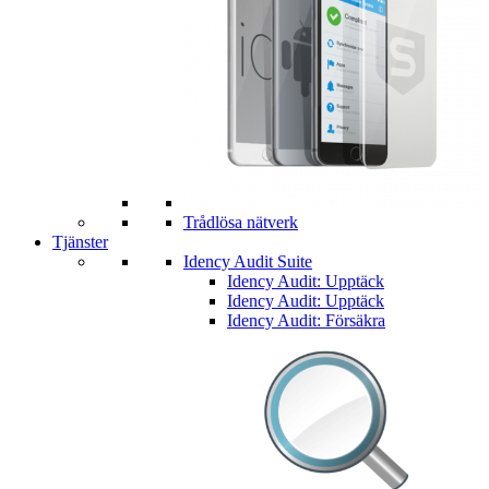
Trådlösa nätverk
Tjänster
Idency Audit Suite
Idency Audit: Upptäck
Idency Audit: Upptäck
Idency Audit: Försäkra