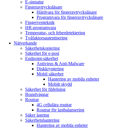
E-signatur
Fingeravtrycksläsare
Hårdvara för fingeravtrycksläsare
Programvara för fingeravtrycksläsare
Fingerventeknik
HR-programvara
Temperatur- och feberdetektering
Tvåfaktorsautentisering
Nätverkande
Säkerhetskopiering
Säkerhet för e-post
Endpoint-säkerhet
Antivirus & Anti-Malware
Diskkryptering
Mobil säkerhet
Hantering av mobila enheter
Mobilt skydd
Säkerhet för fildelning
Brandväggar
Routrar
4G cellulära routrar
Routrar för lastbalansering
Säker lagring
Säkerhetshantering
Hantering av mobila enheter