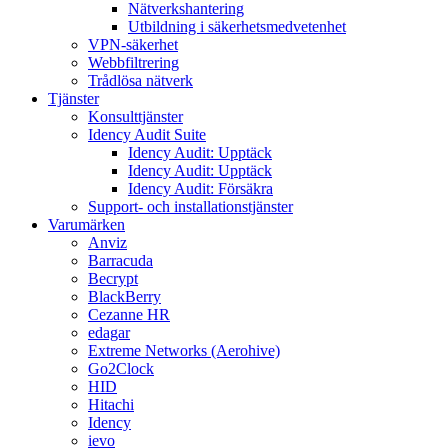
Nätverkshantering
Utbildning i säkerhetsmedvetenhet
VPN-säkerhet
Webbfiltrering
Trådlösa nätverk
Tjänster
Konsulttjänster
Idency Audit Suite
Idency Audit: Upptäck
Idency Audit: Upptäck
Idency Audit: Försäkra
Support- och installationstjänster
Varumärken
Anviz
Barracuda
Becrypt
BlackBerry
Cezanne HR
edagar
Extreme Networks (Aerohive)
Go2Clock
HID
Hitachi
Idency
ievo