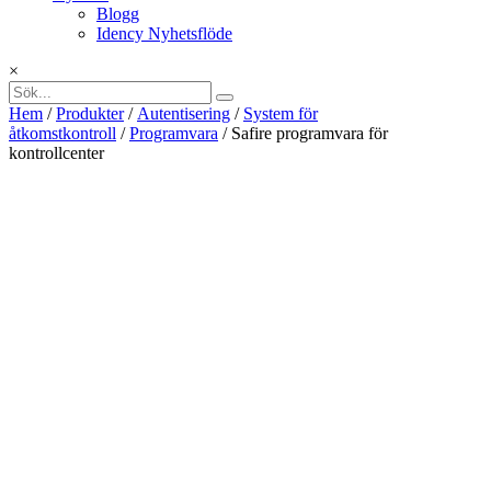
Blogg
Idency Nyhetsflöde
×
Hem
/
Produkter
/
Autentisering
/
System för
åtkomstkontroll
/
Programvara
/ Safire programvara för
kontrollcenter