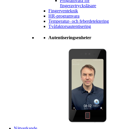
Programvara för
fingeravtrycksläsare
Fingerventeknik
HR-programvara
Temperatur- och feberdetektering
Tvåfaktorsautentisering
Autentiseringsenheter
Nätverkande