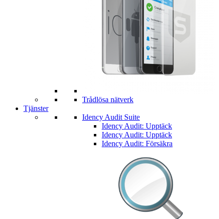
Trådlösa nätverk
Tjänster
Idency Audit Suite
Idency Audit: Upptäck
Idency Audit: Upptäck
Idency Audit: Försäkra