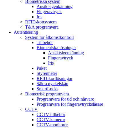
Biometriska system
Ansiktsigenkänning
Fingeravtryck
Iris
RFID-kortsystem
T&A programvara
Autentisering
System för åtkomstkontroll
Tillbehör
Biometriska lösningar
Ansiktsigenkänning
Fingeravtryck
Iris
Paket
Styrenheter
RFID-kortlösningar
Säkra nyckelskåp
SmartLocks
Biometrisk programvara
Programvara för tid och närvaro
Programvara för fingeravtrycksläsare
CCTV
CCTV-tillbehör
CCTV-kameror
CCTV-monitorer