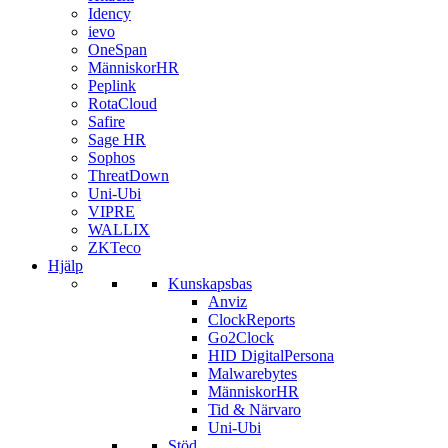
Idency
ievo
OneSpan
MänniskorHR
Peplink
RotaCloud
Safire
Sage HR
Sophos
ThreatDown
Uni-Ubi
VIPRE
WALLIX
ZKTeco
Hjälp
Kunskapsbas
Anviz
ClockReports
Go2Clock
HID DigitalPersona
Malwarebytes
MänniskorHR
Tid & Närvaro
Uni-Ubi
Stöd