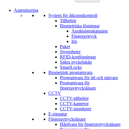
Autentisering
System för åtkomstkontroll
Tillbehör
Biometriska lösningar
Ansiktsigenkänning
Fingeravtryck
Iris
Paket
Styrenheter
RFID-kortlösningar
Säkra nyckelskåp
SmartLocks
Biometrisk programvara
Programvara för tid och närvaro
Programvara för
fingeravtrycksläsare
CCTV
CCTV-tillbehör
CCTV-kameror
CCTV-monitorer
E-signatur
Fingeravtrycksläsare
Hårdvara för fingeravtrycksläsare