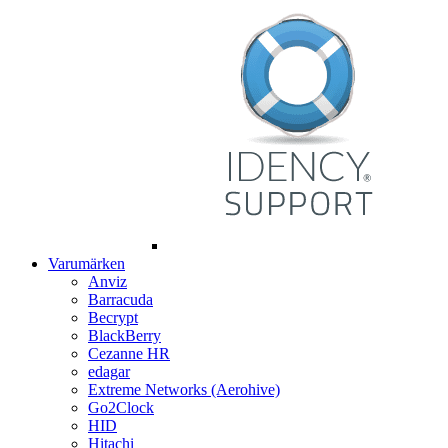
Varumärken
Anviz
Barracuda
Becrypt
BlackBerry
Cezanne HR
edagar
Extreme Networks (Aerohive)
Go2Clock
HID
Hitachi