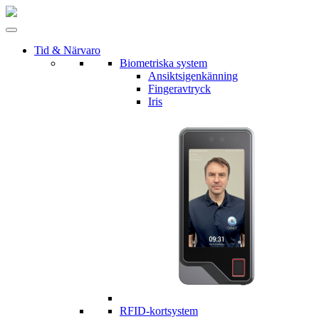
Tid & Närvaro
Biometriska system
Ansiktsigenkänning
Fingeravtryck
Iris
RFID-kortsystem