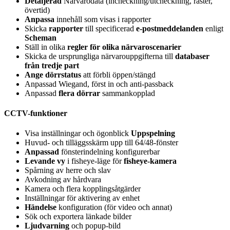
Detaljerad
Närvarodata (incheckning/utcheckning, raster,
övertid)
Anpassa
innehåll som visas i rapporter
Skicka
rapporter
till specificerad
e-postmeddelanden
enligt
Scheman
Ställ in olika
regler för olika närvaroscenarier
Skicka de ursprungliga närvarouppgifterna till
databaser
från tredje part
Ange dörrstatus
att förbli öppen/stängd
Anpassad Wiegand, först in och anti-passback
Anpassad
flera dörrar
sammankopplad
CCTV-funktioner
Visa inställningar och ögonblick
Uppspelning
Huvud- och tilläggsskärm upp till 64/48-fönster
Anpassad
fönsterindelning konfigurerbar
Levande vy
i fisheye-läge för
fisheye-kamera
Spårning av herre och slav
Avkodning av hårdvara
Kamera och flera kopplingsåtgärder
Inställningar för aktivering av enhet
Händelse
konfiguration (för video och annat)
Sök och exportera länkade bilder
Ljudvarning
och popup-bild