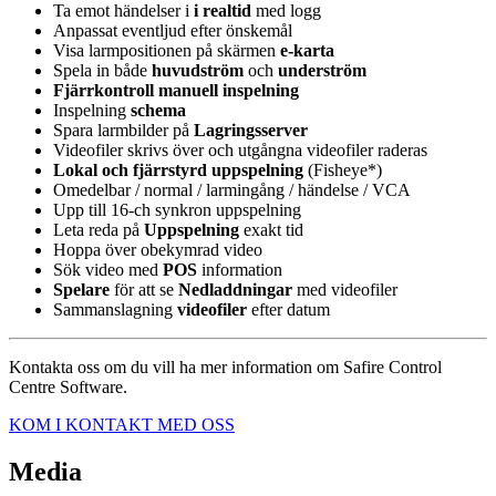
Ta emot händelser i
i realtid
med logg
Anpassat eventljud efter önskemål
Visa larmpositionen på skärmen
e-karta
Spela in både
huvudström
och
underström
Fjärrkontroll
manuell inspelning
Inspelning
schema
Spara larmbilder på
Lagringsserver
Videofiler skrivs över och utgångna videofiler raderas
Lokal och fjärrstyrd uppspelning
(Fisheye*)
Omedelbar / normal / larmingång / händelse / VCA
Upp till 16-ch synkron uppspelning
Leta reda på
Uppspelning
exakt tid
Hoppa över obekymrad video
Sök video med
POS
information
Spelare
för att se
Nedladdningar
med videofiler
Sammanslagning
videofiler
efter datum
Kontakta oss om du vill ha mer information om Safire Control
Centre Software.
KOM I KONTAKT MED OSS
Media