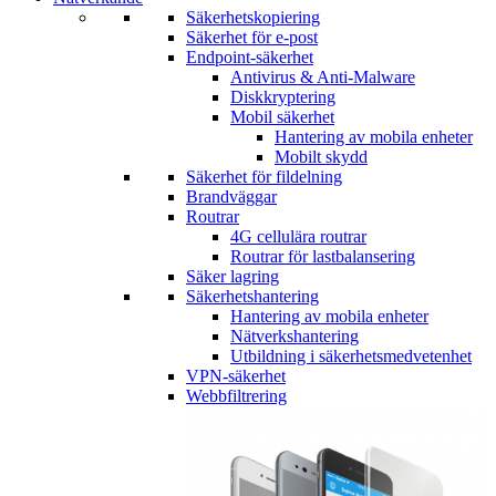
Säkerhetskopiering
Säkerhet för e-post
Endpoint-säkerhet
Antivirus & Anti-Malware
Diskkryptering
Mobil säkerhet
Hantering av mobila enheter
Mobilt skydd
Säkerhet för fildelning
Brandväggar
Routrar
4G cellulära routrar
Routrar för lastbalansering
Säker lagring
Säkerhetshantering
Hantering av mobila enheter
Nätverkshantering
Utbildning i säkerhetsmedvetenhet
VPN-säkerhet
Webbfiltrering