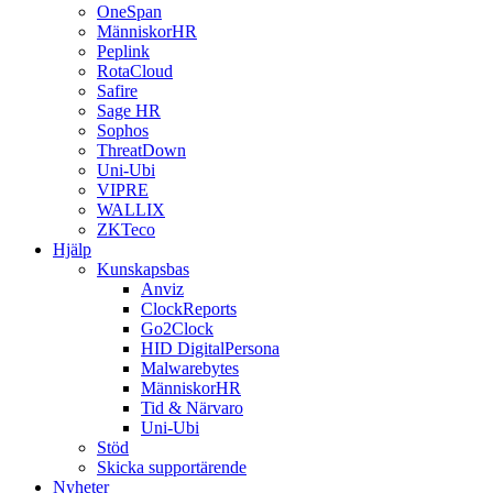
OneSpan
MänniskorHR
Peplink
RotaCloud
Safire
Sage HR
Sophos
ThreatDown
Uni-Ubi
VIPRE
WALLIX
ZKTeco
Hjälp
Kunskapsbas
Anviz
ClockReports
Go2Clock
HID DigitalPersona
Malwarebytes
MänniskorHR
Tid & Närvaro
Uni-Ubi
Stöd
Skicka supportärende
Nyheter