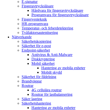
E-signatur
Fingeravtrycksläsare
Hårdvara för fingeravtrycksläsare
Programvara för fingeravtrycksläsare
Fingerventeknik
HR-programvara
Temperatur- och feberdetektering
Tvåfaktorsautentisering
Nätverkande
Säkerhetskopiering
Säkerhet för e-post
Endpoint-säkerhet
Antivirus & Anti-Malware
Diskkryptering
Mobil säkerhet
Hantering av mobila enheter
Mobilt skydd
Säkerhet för fildelning
Brandväggar
Routrar
4G cellulära routrar
Routrar för lastbalansering
Säker lagring
Säkerhetshantering
Hantering av mobila enheter