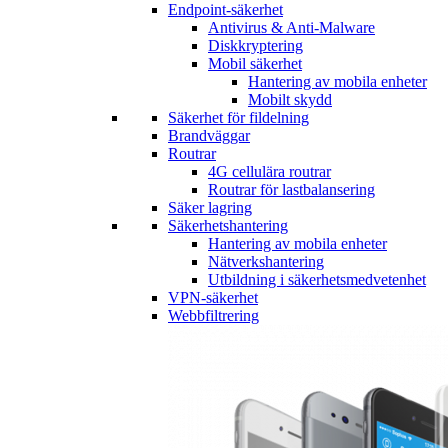
Endpoint-säkerhet
Antivirus & Anti-Malware
Diskkryptering
Mobil säkerhet
Hantering av mobila enheter
Mobilt skydd
Säkerhet för fildelning
Brandväggar
Routrar
4G cellulära routrar
Routrar för lastbalansering
Säker lagring
Säkerhetshantering
Hantering av mobila enheter
Nätverkshantering
Utbildning i säkerhetsmedvetenhet
VPN-säkerhet
Webbfiltrering