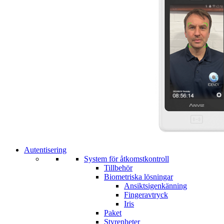
Autentisering
System för åtkomstkontroll
Tillbehör
Biometriska lösningar
Ansiktsigenkänning
Fingeravtryck
Iris
Paket
Styrenheter