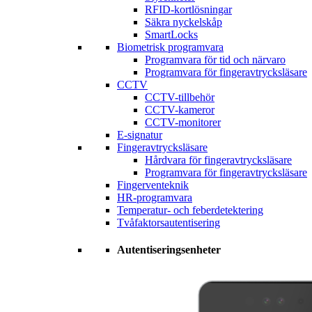
RFID-kortlösningar
Säkra nyckelskåp
SmartLocks
Biometrisk programvara
Programvara för tid och närvaro
Programvara för fingeravtrycksläsare
CCTV
CCTV-tillbehör
CCTV-kameror
CCTV-monitorer
E-signatur
Fingeravtrycksläsare
Hårdvara för fingeravtrycksläsare
Programvara för fingeravtrycksläsare
Fingerventeknik
HR-programvara
Temperatur- och feberdetektering
Tvåfaktorsautentisering
Autentiseringsenheter