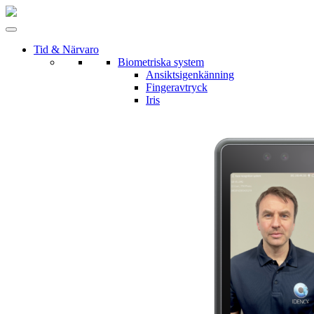
Tid & Närvaro
Biometriska system
Ansiktsigenkänning
Fingeravtryck
Iris